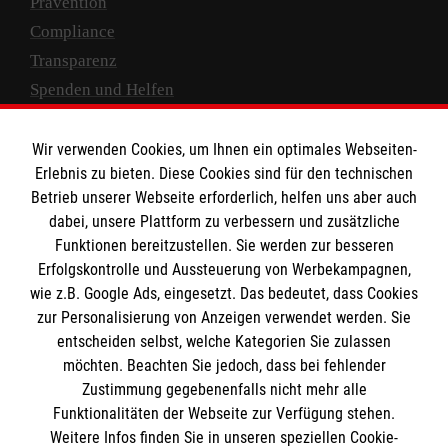
Prävention
Compliance
Transparenz
Spenden und Helfen
Spendenkonto
Wir verwenden Cookies, um Ihnen ein optimales Webseiten-
Empfänger: Malteser Hilfsdienst e.V.
Erlebnis zu bieten. Diese Cookies sind für den technischen
Betrieb unserer Webseite erforderlich, helfen uns aber auch
IBAN: DE10 3706 0120 1201 2000 12
dabei, unsere Plattform zu verbessern und zusätzliche
BIC: GENODED 1PA7
Funktionen bereitzustellen. Sie werden zur besseren
Erfolgskontrolle und Aussteuerung von Werbekampagnen,
wie z.B. Google Ads, eingesetzt. Das bedeutet, dass Cookies
zur Personalisierung von Anzeigen verwendet werden. Sie
entscheiden selbst, welche Kategorien Sie zulassen
möchten. Beachten Sie jedoch, dass bei fehlender
Zustimmung gegebenenfalls nicht mehr alle
Funktionalitäten der Webseite zur Verfügung stehen.
Weitere Infos finden Sie in unseren speziellen Cookie-