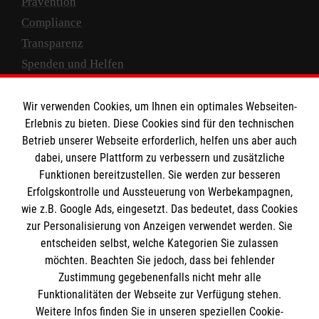
Prävention
Compliance
Transparenz
Spenden und Helfen
Spendenkonto
Wir verwenden Cookies, um Ihnen ein optimales Webseiten-
Empfänger: Malteser Hilfsdienst e.V.
Erlebnis zu bieten. Diese Cookies sind für den technischen
Betrieb unserer Webseite erforderlich, helfen uns aber auch
IBAN: DE10 3706 0120 1201 2000 12
dabei, unsere Plattform zu verbessern und zusätzliche
BIC: GENODED 1PA7
Funktionen bereitzustellen. Sie werden zur besseren
Erfolgskontrolle und Aussteuerung von Werbekampagnen,
wie z.B. Google Ads, eingesetzt. Das bedeutet, dass Cookies
zur Personalisierung von Anzeigen verwendet werden. Sie
entscheiden selbst, welche Kategorien Sie zulassen
möchten. Beachten Sie jedoch, dass bei fehlender
Zustimmung gegebenenfalls nicht mehr alle
Funktionalitäten der Webseite zur Verfügung stehen.
Weitere Infos finden Sie in unseren speziellen Cookie-