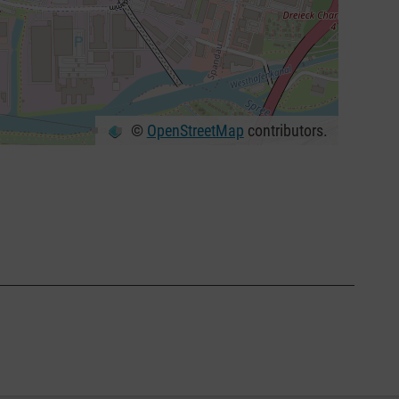
©
OpenStreetMap
contributors.