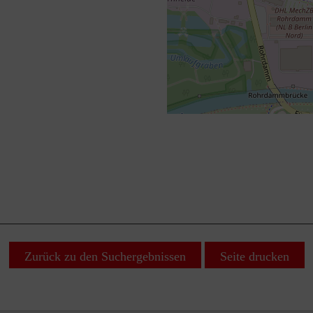
+
−
⇧
Zurück zu den Suchergebnissen
Seite drucken