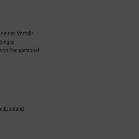
e eines Vorfalls
tzungen
n von Fachpersonal
ockzustand