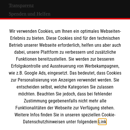
Transparenz
Spenden und Helfen
Spendenkonto
Wir verwenden Cookies, um Ihnen ein optimales Webseiten-
Empfänger: Malteser Hilfsdienst e.V.
Erlebnis zu bieten. Diese Cookies sind für den technischen
Betrieb unserer Webseite erforderlich, helfen uns aber auch
IBAN: DE10 3706 0120 1201 2000 12
dabei, unsere Plattform zu verbessern und zusätzliche
BIC: GENODED 1PA7
Funktionen bereitzustellen. Sie werden zur besseren
Erfolgskontrolle und Aussteuerung von Werbekampagnen,
wie z.B. Google Ads, eingesetzt. Das bedeutet, dass Cookies
zur Personalisierung von Anzeigen verwendet werden. Sie
entscheiden selbst, welche Kategorien Sie zulassen
möchten. Beachten Sie jedoch, dass bei fehlender
Zustimmung gegebenenfalls nicht mehr alle
Funktionalitäten der Webseite zur Verfügung stehen.
Weitere Infos finden Sie in unseren speziellen Cookie-
Newsletter abonnieren
Datenschutzhinweisen unter folgendem
Link
.