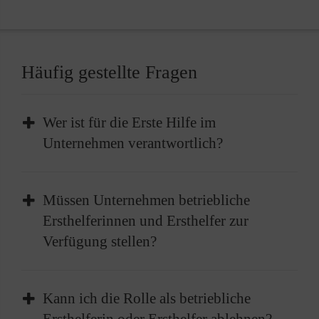
Häufig gestellte Fragen
Wer ist für die Erste Hilfe im
Unternehmen verantwortlich?
Im Unternehmen liegt die Verantwortung für
Müssen Unternehmen betriebliche
die Bereitstellung der Ersten Hilfe beim
Ersthelferinnen und Ersthelfer zur
Arbeitgeber. Dies beinhaltet die Einrichtung
Verfügung stellen?
geeigneter Strukturen sowie die Sicherstellung
von ausreichenden Mitteln und geschulten
Der Arbeitgeber ist verpflichtet, betriebliche
betrieblichen Ersthelferinnen und Ersthelfer.
Kann ich die Rolle als betriebliche
Ersthelferinnen und Ersthelfer ausbilden zu
So kann sichergestellt werden, dass