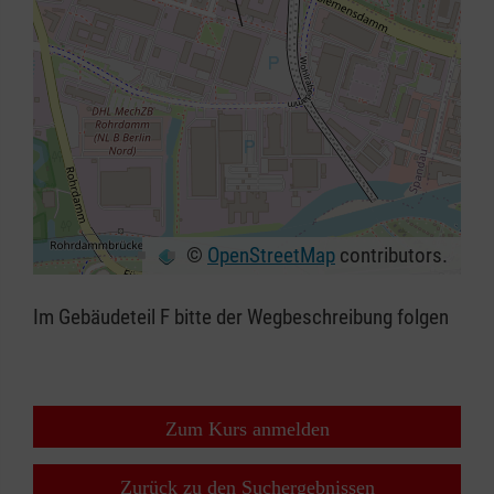
©
OpenStreetMap
contributors.
+
−
Im Gebäudeteil F bitte der Wegbeschreibung folgen
⇧
Zum Kurs anmelden
Zurück zu den Suchergebnissen