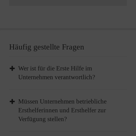
Häufig gestellte Fragen
Wer ist für die Erste Hilfe im
Unternehmen verantwortlich?
Im Unternehmen liegt die Verantwortung für
Müssen Unternehmen betriebliche
die Bereitstellung der Ersten Hilfe beim
Ersthelferinnen und Ersthelfer zur
Arbeitgeber. Dies beinhaltet die Einrichtung
Verfügung stellen?
geeigneter Strukturen sowie die Sicherstellung
von ausreichenden Mitteln und geschulten