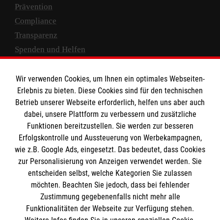
Prävention
Compliance
Transparenz
Spenden und Helfen
Spendenkonto
Wir verwenden Cookies, um Ihnen ein optimales Webseiten-
Empfänger: Malteser Hilfsdienst e.V.
Erlebnis zu bieten. Diese Cookies sind für den technischen
Betrieb unserer Webseite erforderlich, helfen uns aber auch
IBAN: DE10 3706 0120 1201 2000 12
dabei, unsere Plattform zu verbessern und zusätzliche
BIC: GENODED 1PA7
Funktionen bereitzustellen. Sie werden zur besseren
Erfolgskontrolle und Aussteuerung von Werbekampagnen,
wie z.B. Google Ads, eingesetzt. Das bedeutet, dass Cookies
zur Personalisierung von Anzeigen verwendet werden. Sie
entscheiden selbst, welche Kategorien Sie zulassen
möchten. Beachten Sie jedoch, dass bei fehlender
Zustimmung gegebenenfalls nicht mehr alle
Funktionalitäten der Webseite zur Verfügung stehen.