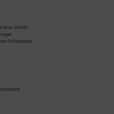
e eines Vorfalls
tzungen
n von Fachpersonal
ockzustand