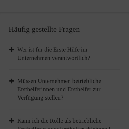
Häufig gestellte Fragen
Wer ist für die Erste Hilfe im
Unternehmen verantwortlich?
Im Unternehmen liegt die Verantwortung für
Müssen Unternehmen betriebliche
die Bereitstellung der Ersten Hilfe beim
Ersthelferinnen und Ersthelfer zur
Arbeitgeber. Dies beinhaltet die Einrichtung
Verfügung stellen?
geeigneter Strukturen sowie die Sicherstellung
von ausreichenden Mitteln und geschulten
Der Arbeitgeber ist verpflichtet, betriebliche
betrieblichen Ersthelferinnen und Ersthelfer.
Kann ich die Rolle als betriebliche
Ersthelferinnen und Ersthelfer ausbilden zu
So kann sichergestellt werden, dass