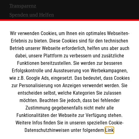
Transparenz
Spenden und Helfen
Spendenkonto
Wir verwenden Cookies, um Ihnen ein optimales Webseiten-
Empfänger: Malteser Hilfsdienst e.V.
Erlebnis zu bieten. Diese Cookies sind für den technischen
Betrieb unserer Webseite erforderlich, helfen uns aber auch
IBAN: DE10 3706 0120 1201 2000 12
dabei, unsere Plattform zu verbessern und zusätzliche
BIC: GENODED 1PA7
Funktionen bereitzustellen. Sie werden zur besseren
Erfolgskontrolle und Aussteuerung von Werbekampagnen,
wie z.B. Google Ads, eingesetzt. Das bedeutet, dass Cookies
zur Personalisierung von Anzeigen verwendet werden. Sie
entscheiden selbst, welche Kategorien Sie zulassen
möchten. Beachten Sie jedoch, dass bei fehlender
Zustimmung gegebenenfalls nicht mehr alle
Funktionalitäten der Webseite zur Verfügung stehen.
Weitere Infos finden Sie in unseren speziellen Cookie-
Newsletter abonnieren
Datenschutzhinweisen unter folgendem
Link
.