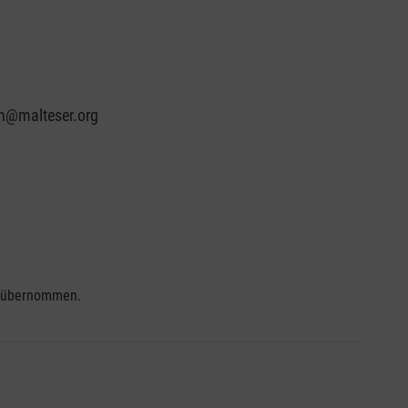
in@malteser.org
se übernommen.