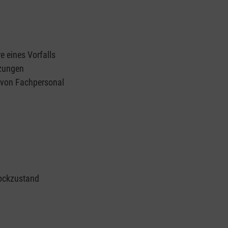
e eines Vorfalls
tzungen
n von Fachpersonal
ockzustand