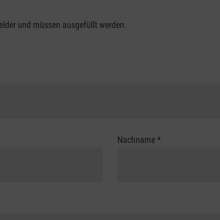
fsgenossenschaft / Unfallkasse nutzen, beachten Sie bitte, da
felder und müssen ausgefüllt werden.
ng der vollen Kursgebühr als Selbstzahler.
me erhalten Sie bei der für Sie zuständigen Berufsgenossensch
Nachname
*