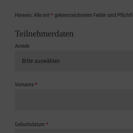
Sofern Sie ein Kostenübernahmeverfahren Ihrer Beru
Hinweis: Alle mit
*
gekennzeichneten Felder sind Pflicht
vorliegen müssen. Andernfalls erfolgt eine Abrechnu
Die notwendigen Formulare für die Kostenübernah
Teilnehmerdaten
Anrede
Vorname
*
Geburtsdatum
*