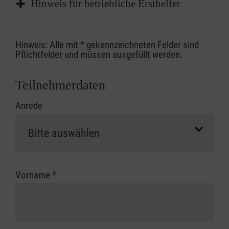
Hinweis für betriebliche Ersthelfer
Sofern Sie ein Kostenübernahmeverfahren
Hinweis: Alle mit
*
gekennzeichneten Felder sind
Ihrer Berufsgenossenschaft / Unfallkasse
Pflichtfelder und müssen ausgefüllt werden.
nutzen, beachten Sie bitte, dass die
Abrechnungsunterlagen spätestens zu
Teilnehmerdaten
Kursbeginn vorliegen müssen. Andernfalls
Anrede
erfolgt eine Abrechnung der vollen Kursgebühr
als Selbstzahler.
Die notwendigen Formulare für die
Kostenübernahme erhalten Sie bei der für Sie
zuständigen Berufsgenossenschaft oder
Vorname
*
Unfallkasse.