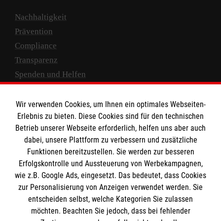
Nachhaltigkeit
Prävention
Compliance
Transparenz
Spenden und Helfen
Spendenkonto
Wir verwenden Cookies, um Ihnen ein optimales Webseiten-
Empfänger: Malteser Hilfsdienst e.V.
Erlebnis zu bieten. Diese Cookies sind für den technischen
Betrieb unserer Webseite erforderlich, helfen uns aber auch
IBAN: DE10 3706 0120 1201 2000 12
dabei, unsere Plattform zu verbessern und zusätzliche
BIC: GENODED 1PA7
Funktionen bereitzustellen. Sie werden zur besseren
Erfolgskontrolle und Aussteuerung von Werbekampagnen,
wie z.B. Google Ads, eingesetzt. Das bedeutet, dass Cookies
zur Personalisierung von Anzeigen verwendet werden. Sie
entscheiden selbst, welche Kategorien Sie zulassen
möchten. Beachten Sie jedoch, dass bei fehlender