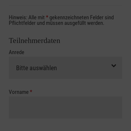
Sofern Sie ein Kostenübernahmeverfahren
Hinweis: Alle mit
*
gekennzeichneten Felder sind
Ihrer Berufsgenossenschaft / Unfallkasse
Pflichtfelder und müssen ausgefüllt werden.
nutzen, beachten Sie bitte, dass die
Abrechnungsunterlagen spätestens zu
Teilnehmerdaten
Kursbeginn vorliegen müssen. Andernfalls
Anrede
erfolgt eine Abrechnung der vollen Kursgebühr
als Selbstzahler.
Die notwendigen Formulare für die
Kostenübernahme erhalten Sie bei der für Sie
zuständigen Berufsgenossenschaft oder
Vorname
*
Unfallkasse.