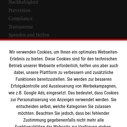
Nachhaltigkeit
Prävention
Compliance
Transparenz
Spenden und Helfen
Spendenkonto
Wir verwenden Cookies, um Ihnen ein optimales Webseiten-
Empfänger: Malteser Hilfsdienst e.V.
Erlebnis zu bieten. Diese Cookies sind für den technischen
Betrieb unserer Webseite erforderlich, helfen uns aber auch
IBAN: DE10 3706 0120 1201 2000 12
dabei, unsere Plattform zu verbessern und zusätzliche
BIC: GENODED 1PA7
Funktionen bereitzustellen. Sie werden zur besseren
Erfolgskontrolle und Aussteuerung von Werbekampagnen,
wie z.B. Google Ads, eingesetzt. Das bedeutet, dass Cookies
zur Personalisierung von Anzeigen verwendet werden. Sie
entscheiden selbst, welche Kategorien Sie zulassen
möchten. Beachten Sie jedoch, dass bei fehlender
Zustimmung gegebenenfalls nicht mehr alle
Funktionalitäten der Webseite zur Verfügung stehen.