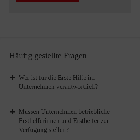
Häufig gestellte Fragen
Wer ist für die Erste Hilfe im
Unternehmen verantwortlich?
Im Unternehmen liegt die Verantwortung für
Müssen Unternehmen betriebliche
die Bereitstellung der Ersten Hilfe beim
Ersthelferinnen und Ersthelfer zur
Arbeitgeber. Dies beinhaltet die Einrichtung
Verfügung stellen?
geeigneter Strukturen sowie die Sicherstellung