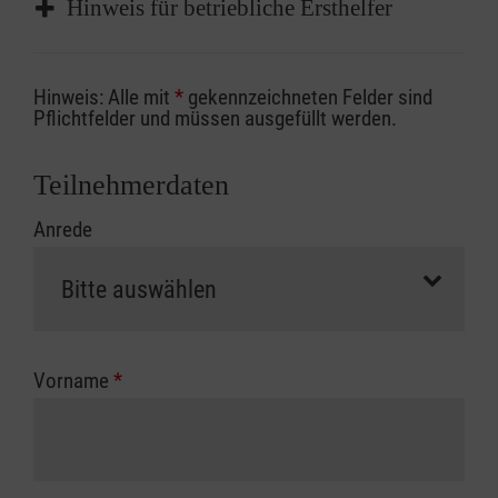
Hinweis für betriebliche Ersthelfer
Sofern Sie ein Kostenübernahmeverfahren
Hinweis: Alle mit
*
gekennzeichneten Felder sind
Ihrer Berufsgenossenschaft / Unfallkasse
Pflichtfelder und müssen ausgefüllt werden.
nutzen, beachten Sie bitte, dass die
Abrechnungsunterlagen spätestens zu
Teilnehmerdaten
Kursbeginn vorliegen müssen. Andernfalls
Anrede
erfolgt eine Abrechnung der vollen Kursgebühr
als Selbstzahler.
Die notwendigen Formulare für die
Kostenübernahme erhalten Sie bei der für Sie
zuständigen Berufsgenossenschaft oder
Vorname
*
Unfallkasse.