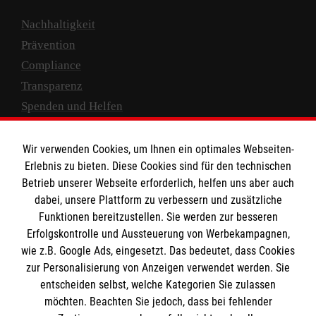
Nachhaltigkeit
Prävention
Compliance
Transparenz
Spenden und Helfen
Spendenkonto
Wir verwenden Cookies, um Ihnen ein optimales Webseiten-
Empfänger: Malteser Hilfsdienst e.V.
Erlebnis zu bieten. Diese Cookies sind für den technischen
Betrieb unserer Webseite erforderlich, helfen uns aber auch
IBAN: DE10 3706 0120 1201 2000 12
dabei, unsere Plattform zu verbessern und zusätzliche
BIC: GENODED 1PA7
Funktionen bereitzustellen. Sie werden zur besseren
Erfolgskontrolle und Aussteuerung von Werbekampagnen,
wie z.B. Google Ads, eingesetzt. Das bedeutet, dass Cookies
zur Personalisierung von Anzeigen verwendet werden. Sie
entscheiden selbst, welche Kategorien Sie zulassen
möchten. Beachten Sie jedoch, dass bei fehlender