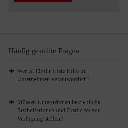
Häufig gestellte Fragen
Wer ist für die Erste Hilfe im
Unternehmen verantwortlich?
Im Unternehmen liegt die Verantwortung für
Müssen Unternehmen betriebliche
die Bereitstellung der Ersten Hilfe beim
Ersthelferinnen und Ersthelfer zur
Arbeitgeber. Dies beinhaltet die Einrichtung
Verfügung stellen?
geeigneter Strukturen sowie die Sicherstellung