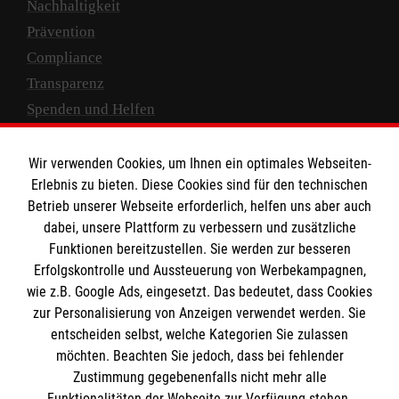
Nachhaltigkeit
Prävention
Compliance
Transparenz
Spenden und Helfen
Spendenkonto
Wir verwenden Cookies, um Ihnen ein optimales Webseiten-
Empfänger: Malteser Hilfsdienst e.V.
Erlebnis zu bieten. Diese Cookies sind für den technischen
Betrieb unserer Webseite erforderlich, helfen uns aber auch
IBAN: DE10 3706 0120 1201 2000 12
dabei, unsere Plattform zu verbessern und zusätzliche
BIC: GENODED 1PA7
Funktionen bereitzustellen. Sie werden zur besseren
Erfolgskontrolle und Aussteuerung von Werbekampagnen,
wie z.B. Google Ads, eingesetzt. Das bedeutet, dass Cookies
zur Personalisierung von Anzeigen verwendet werden. Sie
entscheiden selbst, welche Kategorien Sie zulassen
möchten. Beachten Sie jedoch, dass bei fehlender
Zustimmung gegebenenfalls nicht mehr alle
Funktionalitäten der Webseite zur Verfügung stehen.