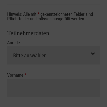
Sofern Sie ein Kostenübernahmeverfahren
Hinweis: Alle mit
*
gekennzeichneten Felder sind
Ihrer Berufsgenossenschaft / Unfallkasse
Pflichtfelder und müssen ausgefüllt werden.
nutzen, beachten Sie bitte, dass die
Abrechnungsunterlagen spätestens zu
Teilnehmerdaten
Kursbeginn vorliegen müssen. Andernfalls
Anrede
erfolgt eine Abrechnung der vollen Kursgebühr
als Selbstzahler.
Die notwendigen Formulare für die
Kostenübernahme erhalten Sie bei der für Sie
zuständigen Berufsgenossenschaft oder
Vorname
*
Unfallkasse.