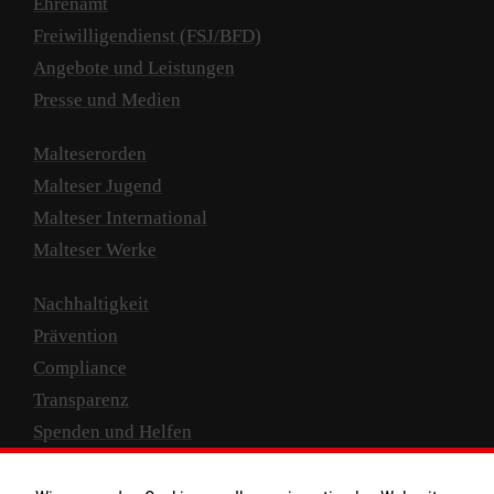
Ehrenamt
Freiwilligendienst (FSJ/BFD)
Angebote und Leistungen
Presse und Medien
Malteserorden
Malteser Jugend
Malteser International
Malteser Werke
Nachhaltigkeit
Prävention
Compliance
Transparenz
Spenden und Helfen
Spendenkonto