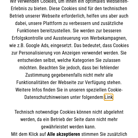
Wir verwenden Cookies, um Ihnen ein optimales Webseiten-
Empfänger: Malteser Hilfsdienst e.V.
Erlebnis zu bieten. Diese Cookies sind für den technischen
Betrieb unserer Webseite erforderlich, helfen uns aber auch
IBAN: DE10 3706 0120 1201 2000 12
dabei, unsere Plattform zu verbessern und zusätzliche
BIC: GENODED 1PA7
Funktionen bereitzustellen. Sie werden zur besseren
Erfolgskontrolle und Aussteuerung von Werbekampagnen,
wie z.B. Google Ads, eingesetzt. Das bedeutet, dass Cookies
zur Personalisierung von Anzeigen verwendet werden. Sie
entscheiden selbst, welche Kategorien Sie zulassen
möchten. Beachten Sie jedoch, dass bei fehlender
Zustimmung gegebenenfalls nicht mehr alle
Funktionalitäten der Webseite zur Verfügung stehen.
Weitere Infos finden Sie in unseren speziellen Cookie-
Newsletter abonnieren
Datenschutzhinweisen unter folgendem
Link
.
Technisch notwendige Cookies können nicht abgelehnt
Cookies verwalten
|
AGB
|
Impressum
|
Datenschutz
|
werden, da ein Betrieb der Seite dann nicht mehr
Barrierefreiheit
|
Kontakt
|
Sharepoint
|
Mediathek
gewährleistet werden kann.
Mit dem Klick auf
Alle akzeptieren
stimmen Sie zusätzlich