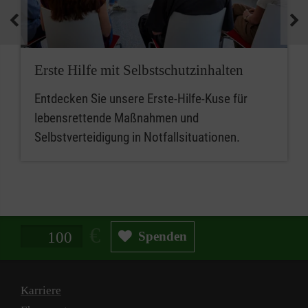
medizinische Geräte und koordinieren
Notfallmaßnahmen.
Zusammenfassend sind betriebliche
Erste Hilfe mit Selbstschutzinhalten
Ersthelferinnen und Ersthelfer die ersten
Entdecken Sie unsere Erste-Hilfe-Kuse für
Ansprechpersonen für Erste Hilfe, während
lebensrettende Maßnahmen und
Mitarbeitende im betrieblichen Sanitätsdienst
Selbstverteidigung in Notfallsituationen.
eine erweiterte Rolle bei der medizinischen
Versorgung und beim Notfallmanagement
spielen.
Spendenbetrag in Euro
Spenden
Karriere