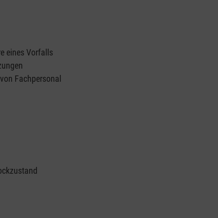
e eines Vorfalls
tzungen
n von Fachpersonal
ockzustand