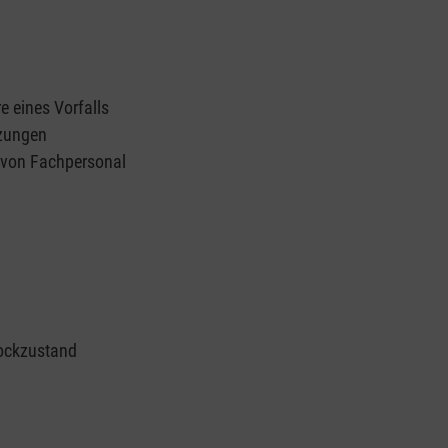
e eines Vorfalls
tzungen
n von Fachpersonal
ockzustand