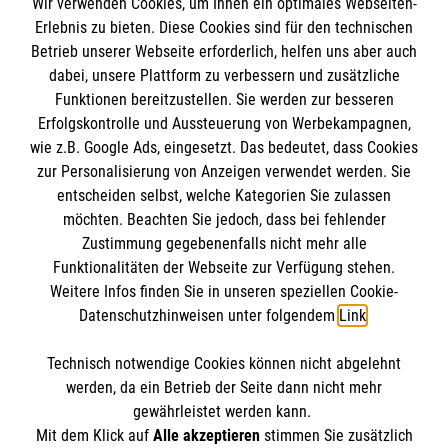
Wir verwenden Cookies, um Ihnen ein optimales Webseiten-
Empfänger: Malteser Hilfsdienst e.V.
Erlebnis zu bieten. Diese Cookies sind für den technischen
Betrieb unserer Webseite erforderlich, helfen uns aber auch
IBAN: DE10 3706 0120 1201 2000 12
dabei, unsere Plattform zu verbessern und zusätzliche
BIC: GENODED 1PA7
Funktionen bereitzustellen. Sie werden zur besseren
Erfolgskontrolle und Aussteuerung von Werbekampagnen,
wie z.B. Google Ads, eingesetzt. Das bedeutet, dass Cookies
zur Personalisierung von Anzeigen verwendet werden. Sie
entscheiden selbst, welche Kategorien Sie zulassen
möchten. Beachten Sie jedoch, dass bei fehlender
Zustimmung gegebenenfalls nicht mehr alle
Funktionalitäten der Webseite zur Verfügung stehen.
Weitere Infos finden Sie in unseren speziellen Cookie-
Newsletter abonnieren
Datenschutzhinweisen unter folgendem
Link
.
Technisch notwendige Cookies können nicht abgelehnt
Cookies verwalten
|
AGB
|
Impressum
|
Datenschutz
|
werden, da ein Betrieb der Seite dann nicht mehr
Barrierefreiheit
|
Kontakt
|
Sharepoint
|
Mediathek
gewährleistet werden kann.
Mit dem Klick auf
Alle akzeptieren
stimmen Sie zusätzlich