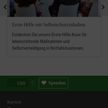
medizinische Geräte und koordinieren
Notfallmaßnahmen.
Zusammenfassend sind betriebliche
Erste Hilfe mit Selbstschutzinhalten
Ersthelferinnen und Ersthelfer die ersten
Entdecken Sie unsere Erste-Hilfe-Kuse für
Ansprechpersonen für Erste Hilfe, während
lebensrettende Maßnahmen und
Mitarbeitende im betrieblichen Sanitätsdienst
Selbstverteidigung in Notfallsituationen.
eine erweiterte Rolle bei der medizinischen
Versorgung und beim Notfallmanagement
spielen.
Spendenbetrag in Euro
Spenden
Karriere