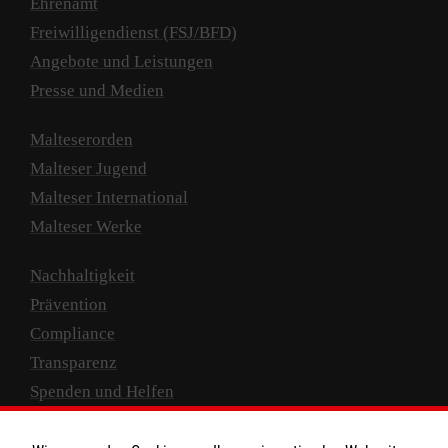
Ehrenamt
Freiwilligendienst (FSJ/BFD)
Angebote und Leistungen
Presse und Medien
Malteserorden
Malteser Jugend
Malteser International
Malteser Werke
Nachhaltigkeit
Prävention
Compliance
Transparenz
Spenden und Helfen
Spendenkonto