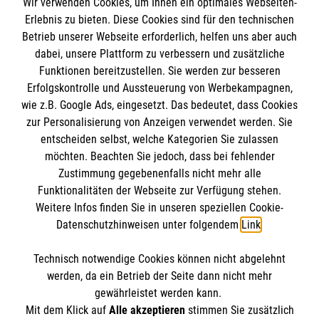
Wir verwenden Cookies, um Ihnen ein optimales Webseiten-
Empfänger: Malteser Hilfsdienst e.V.
Erlebnis zu bieten. Diese Cookies sind für den technischen
Betrieb unserer Webseite erforderlich, helfen uns aber auch
IBAN: DE10 3706 0120 1201 2000 12
dabei, unsere Plattform zu verbessern und zusätzliche
BIC: GENODED 1PA7
Funktionen bereitzustellen. Sie werden zur besseren
Erfolgskontrolle und Aussteuerung von Werbekampagnen,
wie z.B. Google Ads, eingesetzt. Das bedeutet, dass Cookies
zur Personalisierung von Anzeigen verwendet werden. Sie
entscheiden selbst, welche Kategorien Sie zulassen
möchten. Beachten Sie jedoch, dass bei fehlender
Zustimmung gegebenenfalls nicht mehr alle
Funktionalitäten der Webseite zur Verfügung stehen.
Weitere Infos finden Sie in unseren speziellen Cookie-
Newsletter abonnieren
Datenschutzhinweisen unter folgendem
Link
.
Technisch notwendige Cookies können nicht abgelehnt
Cookies verwalten
|
AGB
|
Impressum
|
Datenschutz
|
werden, da ein Betrieb der Seite dann nicht mehr
Barrierefreiheit
|
Kontakt
|
Sharepoint
|
Mediathek
gewährleistet werden kann.
Mit dem Klick auf
Alle akzeptieren
stimmen Sie zusätzlich