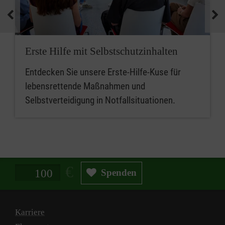
medizinische Geräte und koordinieren
Notfallmaßnahmen.
Zusammenfassend sind betriebliche
Erste Hilfe mit Selbstschutzinhalten
Ersthelferinnen und Ersthelfer die ersten
Entdecken Sie unsere Erste-Hilfe-Kuse für
Ansprechpersonen für Erste Hilfe, während
lebensrettende Maßnahmen und
Mitarbeitende im betrieblichen Sanitätsdienst
Selbstverteidigung in Notfallsituationen.
eine erweiterte Rolle bei der medizinischen
Versorgung und beim Notfallmanagement
spielen.
Spendenbetrag in Euro
Spenden
Karriere