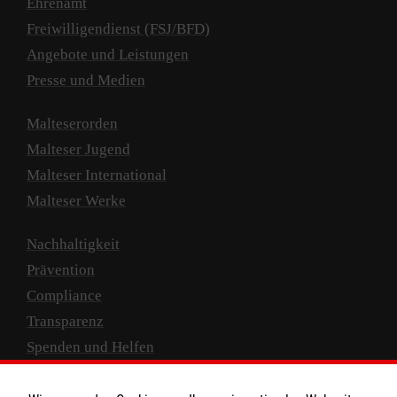
Ehrenamt
Freiwilligendienst (FSJ/BFD)
Angebote und Leistungen
Presse und Medien
Malteserorden
Malteser Jugend
Malteser International
Malteser Werke
Nachhaltigkeit
Prävention
Compliance
Transparenz
Spenden und Helfen
Spendenkonto