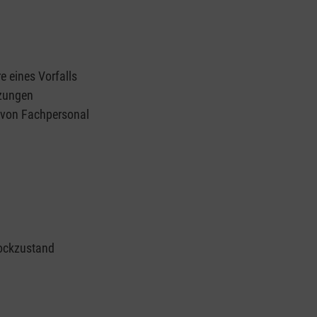
e eines Vorfalls
tzungen
n von Fachpersonal
ockzustand