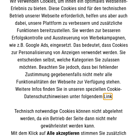
Wir verwenden Cookies, um Ihnen ein optimales Webseiten-
Empfänger: Malteser Hilfsdienst e.V.
Erlebnis zu bieten. Diese Cookies sind für den technischen
Betrieb unserer Webseite erforderlich, helfen uns aber auch
IBAN: DE10 3706 0120 1201 2000 12
dabei, unsere Plattform zu verbessern und zusätzliche
BIC: GENODED 1PA7
Funktionen bereitzustellen. Sie werden zur besseren
Erfolgskontrolle und Aussteuerung von Werbekampagnen,
wie z.B. Google Ads, eingesetzt. Das bedeutet, dass Cookies
zur Personalisierung von Anzeigen verwendet werden. Sie
entscheiden selbst, welche Kategorien Sie zulassen
möchten. Beachten Sie jedoch, dass bei fehlender
Zustimmung gegebenenfalls nicht mehr alle
Funktionalitäten der Webseite zur Verfügung stehen.
Weitere Infos finden Sie in unseren speziellen Cookie-
Newsletter abonnieren
Datenschutzhinweisen unter folgendem
Link
.
Technisch notwendige Cookies können nicht abgelehnt
Cookies verwalten
|
AGB
|
Impressum
|
Datenschutz
|
werden, da ein Betrieb der Seite dann nicht mehr
Barrierefreiheit
|
Kontakt
|
Sharepoint
|
Mediathek
gewährleistet werden kann.
Mit dem Klick auf
Alle akzeptieren
stimmen Sie zusätzlich