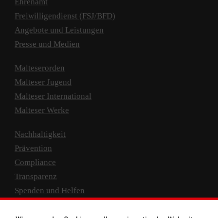
Ehrenamt
Freiwilligendienst (FSJ/BFD)
Angebote und Leistungen
Presse und Medien
Malteserorden
Malteser Jugend
Malteser International
Malteser Werke
Nachhaltigkeit
Prävention
Compliance
Transparenz
Spenden und Helfen
Spendenkonto