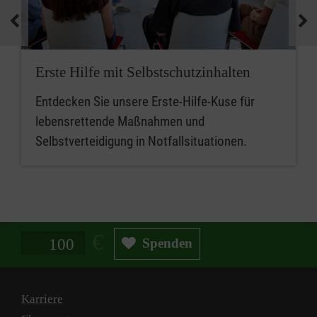
medizinische Geräte und koordinieren
Notfallmaßnahmen.
Zusammenfassend sind betriebliche
Erste Hilfe mit Selbstschutzinhalten
Ersthelferinnen und Ersthelfer die ersten
Entdecken Sie unsere Erste-Hilfe-Kuse für
Ansprechpersonen für Erste Hilfe, während
lebensrettende Maßnahmen und
Mitarbeitende im betrieblichen Sanitätsdienst
Selbstverteidigung in Notfallsituationen.
eine erweiterte Rolle bei der medizinischen
Versorgung und beim Notfallmanagement
spielen.
Spendenbetrag in Euro
Spenden
Karriere