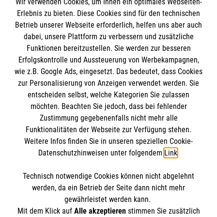
Wir verwenden Cookies, um Ihnen ein optimales Webseiten-
Empfänger: Malteser Hilfsdienst e.V.
Erlebnis zu bieten. Diese Cookies sind für den technischen
Betrieb unserer Webseite erforderlich, helfen uns aber auch
IBAN: DE10 3706 0120 1201 2000 12
dabei, unsere Plattform zu verbessern und zusätzliche
BIC: GENODED 1PA7
Funktionen bereitzustellen. Sie werden zur besseren
Erfolgskontrolle und Aussteuerung von Werbekampagnen,
wie z.B. Google Ads, eingesetzt. Das bedeutet, dass Cookies
zur Personalisierung von Anzeigen verwendet werden. Sie
entscheiden selbst, welche Kategorien Sie zulassen
möchten. Beachten Sie jedoch, dass bei fehlender
Zustimmung gegebenenfalls nicht mehr alle
Funktionalitäten der Webseite zur Verfügung stehen.
Weitere Infos finden Sie in unseren speziellen Cookie-
Newsletter abonnieren
Datenschutzhinweisen unter folgendem
Link
.
Technisch notwendige Cookies können nicht abgelehnt
Cookies verwalten
|
AGB
|
Impressum
|
Datenschutz
|
werden, da ein Betrieb der Seite dann nicht mehr
Barrierefreiheit
|
Kontakt
|
Sharepoint
|
Mediathek
gewährleistet werden kann.
Mit dem Klick auf
Alle akzeptieren
stimmen Sie zusätzlich