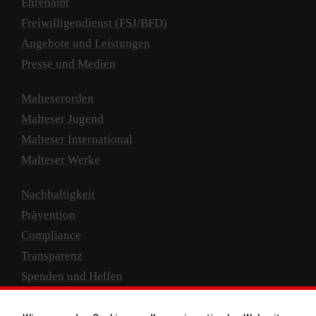
Ehrenamt
Freiwilligendienst (FSJ/BFD)
Angebote und Leistungen
Presse und Medien
Malteserorden
Malteser Jugend
Malteser International
Malteser Werke
Nachhaltigkeit
Prävention
Compliance
Transparenz
Spenden und Helfen
Spendenkonto