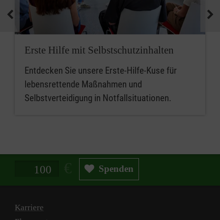
medizinische Geräte und koordinieren
Notfallmaßnahmen.
Zusammenfassend sind betriebliche
Erste Hilfe mit Selbstschutzinhalten
Ersthelferinnen und Ersthelfer die ersten
Entdecken Sie unsere Erste-Hilfe-Kuse für
Ansprechpersonen für Erste Hilfe, während
lebensrettende Maßnahmen und
Mitarbeitende im betrieblichen Sanitätsdienst
Selbstverteidigung in Notfallsituationen.
eine erweiterte Rolle bei der medizinischen
Versorgung und beim Notfallmanagement
spielen.
Spendenbetrag in Euro
Spenden
Karriere