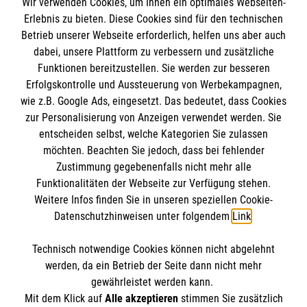
Wir verwenden Cookies, um Ihnen ein optimales Webseiten-
Empfänger: Malteser Hilfsdienst e.V.
Erlebnis zu bieten. Diese Cookies sind für den technischen
Betrieb unserer Webseite erforderlich, helfen uns aber auch
IBAN: DE10 3706 0120 1201 2000 12
dabei, unsere Plattform zu verbessern und zusätzliche
BIC: GENODED 1PA7
Funktionen bereitzustellen. Sie werden zur besseren
Erfolgskontrolle und Aussteuerung von Werbekampagnen,
wie z.B. Google Ads, eingesetzt. Das bedeutet, dass Cookies
zur Personalisierung von Anzeigen verwendet werden. Sie
entscheiden selbst, welche Kategorien Sie zulassen
möchten. Beachten Sie jedoch, dass bei fehlender
Zustimmung gegebenenfalls nicht mehr alle
Funktionalitäten der Webseite zur Verfügung stehen.
Weitere Infos finden Sie in unseren speziellen Cookie-
Newsletter abonnieren
Datenschutzhinweisen unter folgendem
Link
.
Technisch notwendige Cookies können nicht abgelehnt
Cookies verwalten
|
AGB
|
Impressum
|
Datenschutz
|
werden, da ein Betrieb der Seite dann nicht mehr
Barrierefreiheit
|
Kontakt
|
Sharepoint
|
Mediathek
gewährleistet werden kann.
Mit dem Klick auf
Alle akzeptieren
stimmen Sie zusätzlich