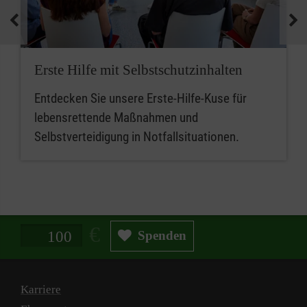
medizinische Geräte und koordinieren
Notfallmaßnahmen.
Zusammenfassend sind betriebliche
Erste Hilfe mit Selbstschutzinhalten
Ersthelferinnen und Ersthelfer die ersten
Entdecken Sie unsere Erste-Hilfe-Kuse für
Ansprechpersonen für Erste Hilfe, während
lebensrettende Maßnahmen und
Mitarbeitende im betrieblichen Sanitätsdienst
Selbstverteidigung in Notfallsituationen.
eine erweiterte Rolle bei der medizinischen
Versorgung und beim Notfallmanagement
spielen.
Spendenbetrag in Euro
Spenden
Karriere