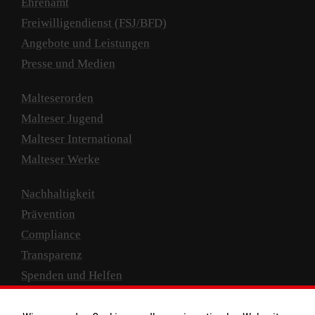
Ehrenamt
Freiwilligendienst (FSJ/BFD)
Angebote und Leistungen
Presse und Medien
Malteserorden
Malteser Jugend
Malteser International
Malteser Werke
Nachhaltigkeit
Prävention
Compliance
Transparenz
Spenden und Helfen
Spendenkonto