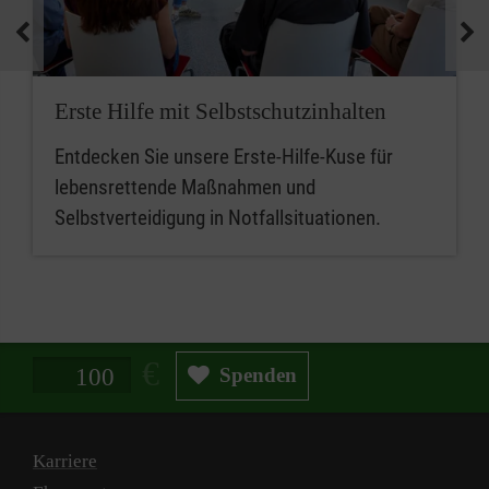
medizinische Geräte und koordinieren
Notfallmaßnahmen.
Zusammenfassend sind betriebliche
Erste Hilfe mit Selbstschutzinhalten
Ersthelferinnen und Ersthelfer die ersten
Entdecken Sie unsere Erste-Hilfe-Kuse für
Ansprechpersonen für Erste Hilfe, während
lebensrettende Maßnahmen und
Mitarbeitende im betrieblichen Sanitätsdienst
Selbstverteidigung in Notfallsituationen.
eine erweiterte Rolle bei der medizinischen
Versorgung und beim Notfallmanagement
spielen.
Spendenbetrag in Euro
Spenden
Karriere