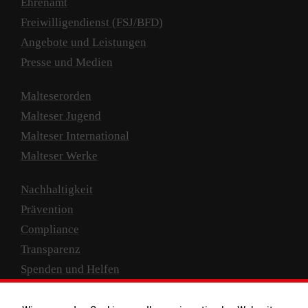
Ehrenamt
Freiwilligendienst (FSJ/BFD)
Angebote und Leistungen
Presse und Medien
Malteserorden
Malteser Jugend
Malteser International
Malteser Werke
Nachhaltigkeit
Prävention
Compliance
Transparenz
Spenden und Helfen
Spendenkonto