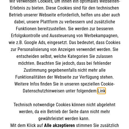
Wir verwenden Cookies, um Ihnen ein optimales Webseiten-
Empfänger: Malteser Hilfsdienst e.V.
Erlebnis zu bieten. Diese Cookies sind für den technischen
Betrieb unserer Webseite erforderlich, helfen uns aber auch
IBAN: DE10 3706 0120 1201 2000 12
dabei, unsere Plattform zu verbessern und zusätzliche
BIC: GENODED 1PA7
Funktionen bereitzustellen. Sie werden zur besseren
Erfolgskontrolle und Aussteuerung von Werbekampagnen,
wie z.B. Google Ads, eingesetzt. Das bedeutet, dass Cookies
zur Personalisierung von Anzeigen verwendet werden. Sie
entscheiden selbst, welche Kategorien Sie zulassen
möchten. Beachten Sie jedoch, dass bei fehlender
Zustimmung gegebenenfalls nicht mehr alle
Funktionalitäten der Webseite zur Verfügung stehen.
Weitere Infos finden Sie in unseren speziellen Cookie-
Newsletter abonnieren
Datenschutzhinweisen unter folgendem
Link
.
Technisch notwendige Cookies können nicht abgelehnt
Cookies verwalten
|
AGB
|
Impressum
|
Datenschutz
|
werden, da ein Betrieb der Seite dann nicht mehr
Barrierefreiheit
|
Kontakt
|
Sharepoint
|
Mediathek
gewährleistet werden kann.
Mit dem Klick auf
Alle akzeptieren
stimmen Sie zusätzlich