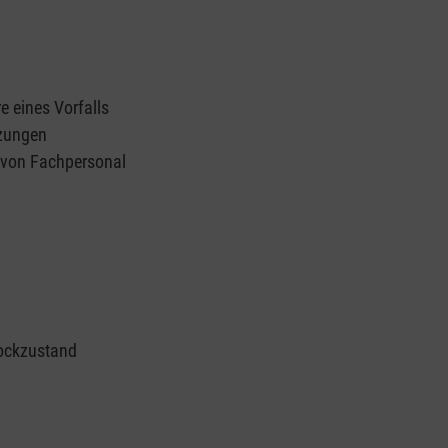
e eines Vorfalls
tzungen
n von Fachpersonal
ockzustand