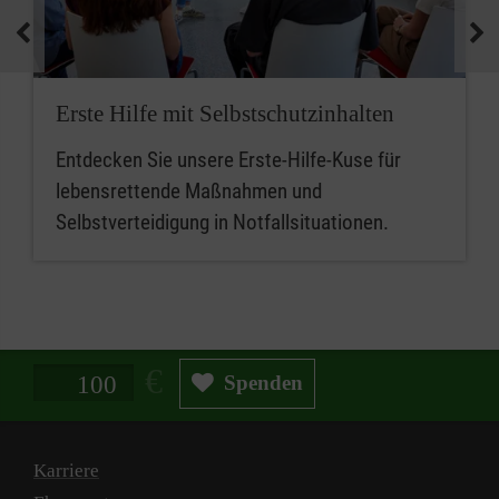
medizinische Geräte und koordinieren
Notfallmaßnahmen.
Zusammenfassend sind betriebliche
Erste Hilfe mit Selbstschutzinhalten
Ersthelferinnen und Ersthelfer die ersten
Entdecken Sie unsere Erste-Hilfe-Kuse für
Ansprechpersonen für Erste Hilfe, während
lebensrettende Maßnahmen und
Mitarbeitende im betrieblichen Sanitätsdienst
Selbstverteidigung in Notfallsituationen.
eine erweiterte Rolle bei der medizinischen
Versorgung und beim Notfallmanagement
spielen.
Spendenbetrag in Euro
Spenden
Karriere