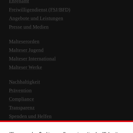
Ehrenamt
Freiwilligendienst (FSJ/BFD)
Angebote und Leistungen
Presse und Medien
Malteserorden
Malteser Jugend
Malteser International
Malteser Werke
Nachhaltigkeit
Prävention
Compliance
Transparenz
Spenden und Helfen
Spendenkonto