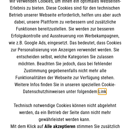
Wir verwenden Cookies, um Ihnen ein optimales Webseiten-
Empfänger: Malteser Hilfsdienst e.V.
Erlebnis zu bieten. Diese Cookies sind für den technischen
Betrieb unserer Webseite erforderlich, helfen uns aber auch
IBAN: DE10 3706 0120 1201 2000 12
dabei, unsere Plattform zu verbessern und zusätzliche
BIC: GENODED 1PA7
Funktionen bereitzustellen. Sie werden zur besseren
Erfolgskontrolle und Aussteuerung von Werbekampagnen,
wie z.B. Google Ads, eingesetzt. Das bedeutet, dass Cookies
zur Personalisierung von Anzeigen verwendet werden. Sie
entscheiden selbst, welche Kategorien Sie zulassen
möchten. Beachten Sie jedoch, dass bei fehlender
Zustimmung gegebenenfalls nicht mehr alle
Funktionalitäten der Webseite zur Verfügung stehen.
Weitere Infos finden Sie in unseren speziellen Cookie-
Newsletter abonnieren
Datenschutzhinweisen unter folgendem
Link
.
Technisch notwendige Cookies können nicht abgelehnt
Cookies verwalten
|
AGB
|
Impressum
|
Datenschutz
|
werden, da ein Betrieb der Seite dann nicht mehr
Barrierefreiheit
|
Kontakt
|
Sharepoint
|
Mediathek
gewährleistet werden kann.
Mit dem Klick auf
Alle akzeptieren
stimmen Sie zusätzlich