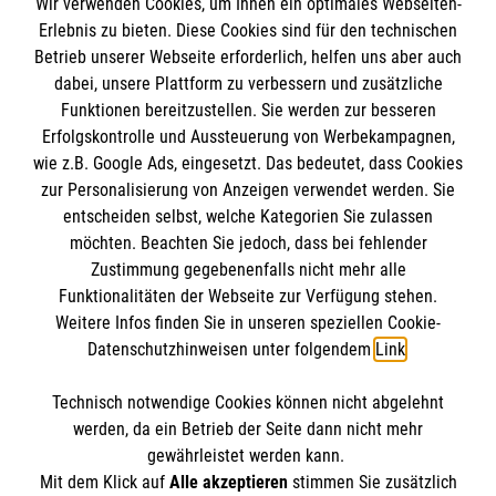
Wir verwenden Cookies, um Ihnen ein optimales Webseiten-
Empfänger: Malteser Hilfsdienst e.V.
Erlebnis zu bieten. Diese Cookies sind für den technischen
Betrieb unserer Webseite erforderlich, helfen uns aber auch
IBAN: DE10 3706 0120 1201 2000 12
dabei, unsere Plattform zu verbessern und zusätzliche
BIC: GENODED 1PA7
Funktionen bereitzustellen. Sie werden zur besseren
Erfolgskontrolle und Aussteuerung von Werbekampagnen,
wie z.B. Google Ads, eingesetzt. Das bedeutet, dass Cookies
zur Personalisierung von Anzeigen verwendet werden. Sie
entscheiden selbst, welche Kategorien Sie zulassen
möchten. Beachten Sie jedoch, dass bei fehlender
Zustimmung gegebenenfalls nicht mehr alle
Funktionalitäten der Webseite zur Verfügung stehen.
Weitere Infos finden Sie in unseren speziellen Cookie-
Newsletter abonnieren
Datenschutzhinweisen unter folgendem
Link
.
Technisch notwendige Cookies können nicht abgelehnt
Cookies verwalten
|
AGB
|
Impressum
|
Datenschutz
|
werden, da ein Betrieb der Seite dann nicht mehr
Barrierefreiheit
|
Kontakt
|
Sharepoint
|
Mediathek
gewährleistet werden kann.
Mit dem Klick auf
Alle akzeptieren
stimmen Sie zusätzlich