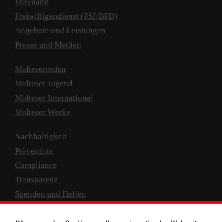
Ehrenamt
Freiwilligendienst (FSJ/BFD)
Angebote und Leistungen
Presse und Medien
Malteserorden
Malteser Jugend
Malteser International
Malteser Werke
Nachhaltigkeit
Prävention
Compliance
Transparenz
Spenden und Helfen
Spendenkonto