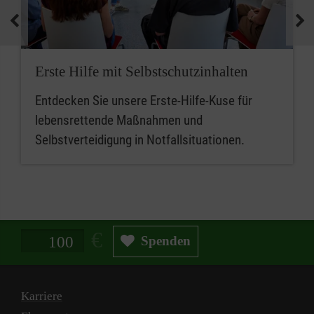
medizinische Geräte und koordinieren
Notfallmaßnahmen.
Zusammenfassend sind betriebliche
Erste Hilfe mit Selbstschutzinhalten
Ersthelferinnen und Ersthelfer die ersten
Entdecken Sie unsere Erste-Hilfe-Kuse für
Ansprechpersonen für Erste Hilfe, während
lebensrettende Maßnahmen und
Mitarbeitende im betrieblichen Sanitätsdienst
Selbstverteidigung in Notfallsituationen.
eine erweiterte Rolle bei der medizinischen
Versorgung und beim Notfallmanagement
spielen.
Spendenbetrag in Euro
Spenden
Karriere