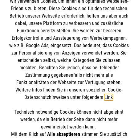
Wir verwenden Cookies, um Ihnen ein optimales Webseiten-
Empfänger: Malteser Hilfsdienst e.V.
Erlebnis zu bieten. Diese Cookies sind für den technischen
Betrieb unserer Webseite erforderlich, helfen uns aber auch
IBAN: DE10 3706 0120 1201 2000 12
dabei, unsere Plattform zu verbessern und zusätzliche
BIC: GENODED 1PA7
Funktionen bereitzustellen. Sie werden zur besseren
Erfolgskontrolle und Aussteuerung von Werbekampagnen,
wie z.B. Google Ads, eingesetzt. Das bedeutet, dass Cookies
zur Personalisierung von Anzeigen verwendet werden. Sie
entscheiden selbst, welche Kategorien Sie zulassen
möchten. Beachten Sie jedoch, dass bei fehlender
Zustimmung gegebenenfalls nicht mehr alle
Funktionalitäten der Webseite zur Verfügung stehen.
Weitere Infos finden Sie in unseren speziellen Cookie-
Newsletter abonnieren
Datenschutzhinweisen unter folgendem
Link
.
Technisch notwendige Cookies können nicht abgelehnt
Cookies verwalten
|
AGB
|
Impressum
|
Datenschutz
|
werden, da ein Betrieb der Seite dann nicht mehr
Barrierefreiheit
|
Kontakt
|
Sharepoint
|
Mediathek
gewährleistet werden kann.
Mit dem Klick auf
Alle akzeptieren
stimmen Sie zusätzlich