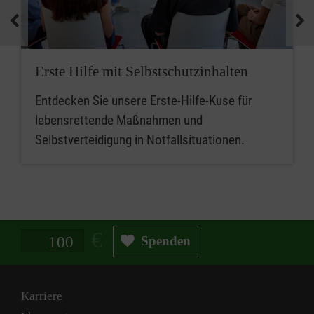
medizinische Geräte und koordinieren
Notfallmaßnahmen.
Zusammenfassend sind betriebliche
Erste Hilfe mit Selbstschutzinhalten
Ersthelferinnen und Ersthelfer die ersten
Entdecken Sie unsere Erste-Hilfe-Kuse für
Ansprechpersonen für Erste Hilfe, während
lebensrettende Maßnahmen und
Mitarbeitende im betrieblichen Sanitätsdienst
Selbstverteidigung in Notfallsituationen.
eine erweiterte Rolle bei der medizinischen
Versorgung und beim Notfallmanagement
spielen.
Spendenbetrag in Euro
Spenden
Karriere