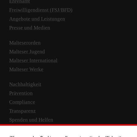
Ehrenamt
Freiwilligendienst (FSJ/BFD)
Angebote und Leistungen
Presse und Medien
Malteserorden
Malteser Jugend
Malteser International
Malteser Werke
Nachhaltigkeit
Prävention
Compliance
Transparenz
Spenden und Helfen
Spendenkonto