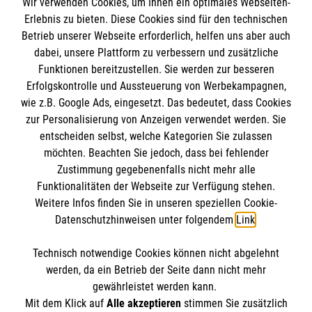
Wir verwenden Cookies, um Ihnen ein optimales Webseiten-
Empfänger: Malteser Hilfsdienst e.V.
Erlebnis zu bieten. Diese Cookies sind für den technischen
Betrieb unserer Webseite erforderlich, helfen uns aber auch
IBAN: DE10 3706 0120 1201 2000 12
dabei, unsere Plattform zu verbessern und zusätzliche
BIC: GENODED 1PA7
Funktionen bereitzustellen. Sie werden zur besseren
Erfolgskontrolle und Aussteuerung von Werbekampagnen,
wie z.B. Google Ads, eingesetzt. Das bedeutet, dass Cookies
zur Personalisierung von Anzeigen verwendet werden. Sie
entscheiden selbst, welche Kategorien Sie zulassen
möchten. Beachten Sie jedoch, dass bei fehlender
Zustimmung gegebenenfalls nicht mehr alle
Funktionalitäten der Webseite zur Verfügung stehen.
Weitere Infos finden Sie in unseren speziellen Cookie-
Newsletter abonnieren
Datenschutzhinweisen unter folgendem
Link
.
Technisch notwendige Cookies können nicht abgelehnt
Cookies verwalten
|
AGB
|
Impressum
|
Datenschutz
|
werden, da ein Betrieb der Seite dann nicht mehr
Barrierefreiheit
|
Kontakt
|
Sharepoint
|
Mediathek
gewährleistet werden kann.
Mit dem Klick auf
Alle akzeptieren
stimmen Sie zusätzlich