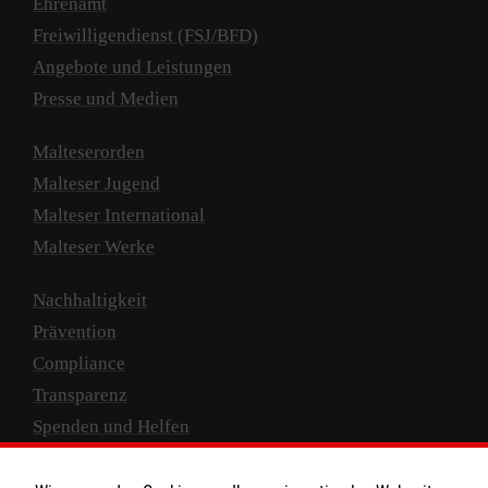
Ehrenamt
Freiwilligendienst (FSJ/BFD)
Angebote und Leistungen
Presse und Medien
Malteserorden
Malteser Jugend
Malteser International
Malteser Werke
Nachhaltigkeit
Prävention
Compliance
Transparenz
Spenden und Helfen
Spendenkonto