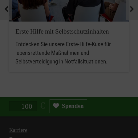
medizinische Geräte und koordinieren
Notfallmaßnahmen.
Zusammenfassend sind betriebliche
Erste Hilfe mit Selbstschutzinhalten
Ersthelferinnen und Ersthelfer die ersten
Entdecken Sie unsere Erste-Hilfe-Kuse für
Ansprechpersonen für Erste Hilfe, während
lebensrettende Maßnahmen und
Mitarbeitende im betrieblichen Sanitätsdienst
Selbstverteidigung in Notfallsituationen.
eine erweiterte Rolle bei der medizinischen
Versorgung und beim Notfallmanagement
spielen.
Spendenbetrag in Euro
Spenden
Karriere