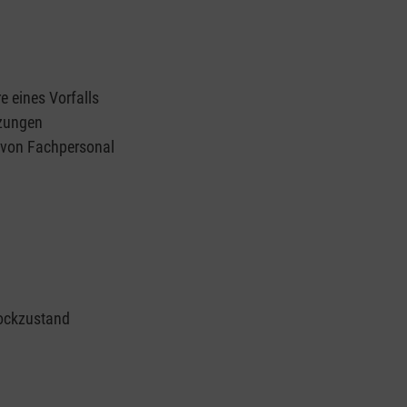
e eines Vorfalls
tzungen
n von Fachpersonal
ockzustand