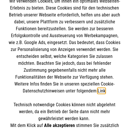
Wir verwenden Cookies, um Ihnen ein optimales Webseiten-
Empfänger: Malteser Hilfsdienst e.V.
Erlebnis zu bieten. Diese Cookies sind für den technischen
Betrieb unserer Webseite erforderlich, helfen uns aber auch
IBAN: DE10 3706 0120 1201 2000 12
dabei, unsere Plattform zu verbessern und zusätzliche
BIC: GENODED 1PA7
Funktionen bereitzustellen. Sie werden zur besseren
Erfolgskontrolle und Aussteuerung von Werbekampagnen,
wie z.B. Google Ads, eingesetzt. Das bedeutet, dass Cookies
zur Personalisierung von Anzeigen verwendet werden. Sie
entscheiden selbst, welche Kategorien Sie zulassen
möchten. Beachten Sie jedoch, dass bei fehlender
Zustimmung gegebenenfalls nicht mehr alle
Funktionalitäten der Webseite zur Verfügung stehen.
Weitere Infos finden Sie in unseren speziellen Cookie-
Newsletter abonnieren
Datenschutzhinweisen unter folgendem
Link
.
Technisch notwendige Cookies können nicht abgelehnt
Cookies verwalten
|
AGB
|
Impressum
|
Datenschutz
|
werden, da ein Betrieb der Seite dann nicht mehr
Barrierefreiheit
|
Kontakt
|
Sharepoint
|
Mediathek
gewährleistet werden kann.
Mit dem Klick auf
Alle akzeptieren
stimmen Sie zusätzlich