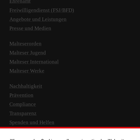
Ehrenamt
Freiwilligendienst (FSJ/BFD)
Angebote und Leistungen
Presse und Medien
Malteserorden
Malteser Jugend
Malteser International
Malteser Werke
Nachhaltigkeit
Prävention
Compliance
Transparenz
Spenden und Helfen
Spendenkonto