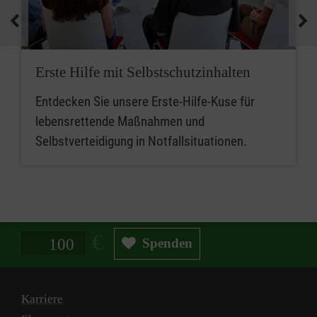
medizinische Geräte und koordinieren
Notfallmaßnahmen.
Zusammenfassend sind betriebliche
Erste Hilfe mit Selbstschutzinhalten
Ersthelferinnen und Ersthelfer die ersten
Entdecken Sie unsere Erste-Hilfe-Kuse für
Ansprechpersonen für Erste Hilfe, während
lebensrettende Maßnahmen und
Mitarbeitende im betrieblichen Sanitätsdienst
Selbstverteidigung in Notfallsituationen.
eine erweiterte Rolle bei der medizinischen
Versorgung und beim Notfallmanagement
spielen.
Spendenbetrag in Euro
Spenden
Karriere