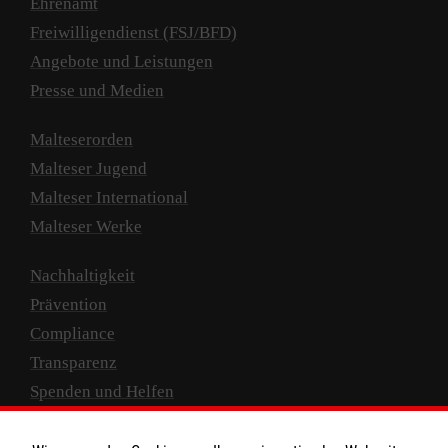
Ehrenamt
Freiwilligendienst (FSJ/BFD)
Angebote und Leistungen
Presse und Medien
Malteserorden
Malteser Jugend
Malteser International
Malteser Werke
Nachhaltigkeit
Prävention
Compliance
Transparenz
Spenden und Helfen
Spendenkonto