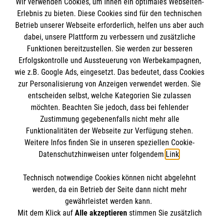
Wir verwenden Cookies, um Ihnen ein optimales Webseiten-
Empfänger: Malteser Hilfsdienst e.V.
Erlebnis zu bieten. Diese Cookies sind für den technischen
Betrieb unserer Webseite erforderlich, helfen uns aber auch
IBAN: DE10 3706 0120 1201 2000 12
dabei, unsere Plattform zu verbessern und zusätzliche
BIC: GENODED 1PA7
Funktionen bereitzustellen. Sie werden zur besseren
Erfolgskontrolle und Aussteuerung von Werbekampagnen,
wie z.B. Google Ads, eingesetzt. Das bedeutet, dass Cookies
zur Personalisierung von Anzeigen verwendet werden. Sie
entscheiden selbst, welche Kategorien Sie zulassen
möchten. Beachten Sie jedoch, dass bei fehlender
Zustimmung gegebenenfalls nicht mehr alle
Funktionalitäten der Webseite zur Verfügung stehen.
Weitere Infos finden Sie in unseren speziellen Cookie-
Newsletter abonnieren
Datenschutzhinweisen unter folgendem
Link
.
Technisch notwendige Cookies können nicht abgelehnt
Cookies verwalten
|
AGB
|
Impressum
|
Datenschutz
|
werden, da ein Betrieb der Seite dann nicht mehr
Barrierefreiheit
|
Kontakt
|
Sharepoint
|
Mediathek
gewährleistet werden kann.
Mit dem Klick auf
Alle akzeptieren
stimmen Sie zusätzlich