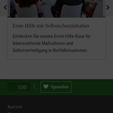
medizinische Geräte und koordinieren
Notfallmaßnahmen.
Zusammenfassend sind betriebliche
Erste Hilfe mit Selbstschutzinhalten
Ersthelferinnen und Ersthelfer die ersten
Entdecken Sie unsere Erste-Hilfe-Kuse für
Ansprechpersonen für Erste Hilfe, während
lebensrettende Maßnahmen und
Mitarbeitende im betrieblichen Sanitätsdienst
Selbstverteidigung in Notfallsituationen.
eine erweiterte Rolle bei der medizinischen
Versorgung und beim Notfallmanagement
spielen.
Spendenbetrag in Euro
Spenden
Karriere