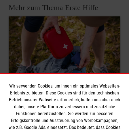
Mehr zum Thema Erste Hilfe
Wir verwenden Cookies, um Ihnen ein optimales Webseiten-
Erlebnis zu bieten. Diese Cookies sind für den technischen
8 Erste-Hilfe-Mythen
Betrieb unserer Webseite erforderlich, helfen uns aber auch
dabei, unsere Plattform zu verbessern und zusätzliche
Rund um das Thema Erste Hilfe kursieren viele
Funktionen bereitzustellen. Sie werden zur besseren
Mythen. Was stimmt? Was ist überholt? Wir
Erfolgskontrolle und Aussteuerung von Werbekampagnen,
klären auf.
wie z.B. Google Ads, eingesetzt. Das bedeutet, dass Cookies