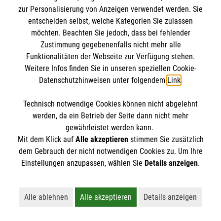
zur Personalisierung von Anzeigen verwendet werden. Sie
entscheiden selbst, welche Kategorien Sie zulassen
möchten. Beachten Sie jedoch, dass bei fehlender
Zustimmung gegebenenfalls nicht mehr alle
Funktionalitäten der Webseite zur Verfügung stehen.
Weitere Infos finden Sie in unseren speziellen Cookie-
Datenschutzhinweisen unter folgendem
Link
.
Technisch notwendige Cookies können nicht abgelehnt
werden, da ein Betrieb der Seite dann nicht mehr
gewährleistet werden kann.
Mit dem Klick auf
Alle akzeptieren
stimmen Sie zusätzlich
dem Gebrauch der nicht notwendigen Cookies zu. Um Ihre
Erste Hilfe bei älteren Menschen
Einstellungen anzupassen, wählen Sie
Details anzeigen
.
Darauf müssen Sie achten, wenn ein älterer
Mensch in Not gerät.
Alle ablehnen
Alle akzeptieren
Details anzeigen
Lehnt alle nicht-essentiellen Cookies ab
Akzeptiert alle Cookies einschließl
Öffnet detaillie