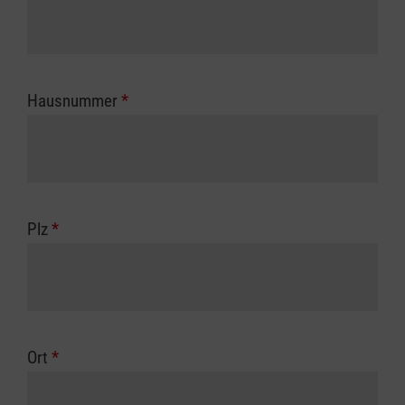
Hausnummer
*
Plz
*
Ort
*