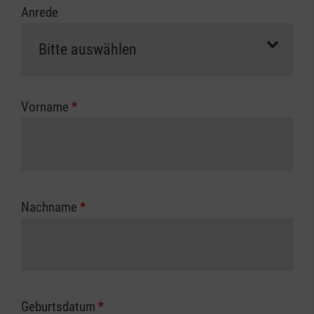
Anrede
erfolgt eine Abrechnung der vollen Kursgebühr
als Selbstzahler.
Die notwendigen Formulare für die
Kostenübernahme erhalten Sie bei der für Sie
zuständigen Berufsgenossenschaft oder
Vorname
*
Unfallkasse.
Nachname
*
Geburtsdatum
*