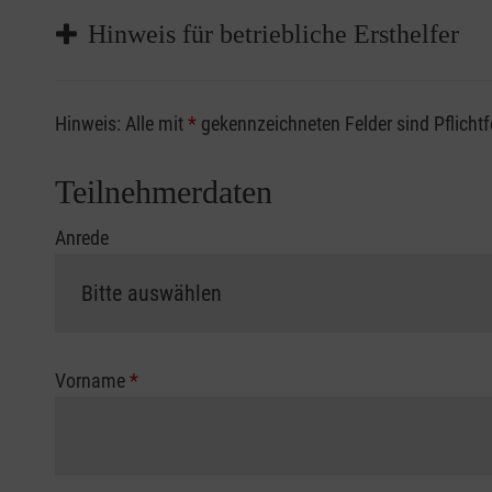
Hinweis für betriebliche Ersthelfer
Sofern Sie ein Kostenübernahmeverfahren Ihrer Beru
Hinweis: Alle mit
*
gekennzeichneten Felder sind Pflicht
vorliegen müssen. Andernfalls erfolgt eine Abrechnu
Die notwendigen Formulare für die Kostenübernah
Teilnehmerdaten
Anrede
Vorname
*