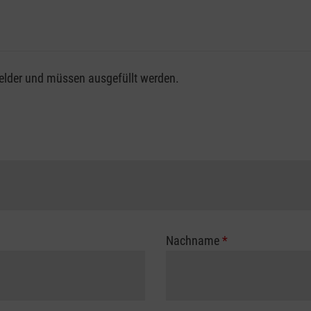
fsgenossenschaft / Unfallkasse nutzen, beachten Sie bitte, da
felder und müssen ausgefüllt werden.
ng der vollen Kursgebühr als Selbstzahler.
me erhalten Sie bei der für Sie zuständigen Berufsgenossensch
Nachname
*