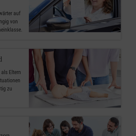
wärter auf
ngig von
heinklasse.
d
 als Eltern
ituationen
tig zu
ngen