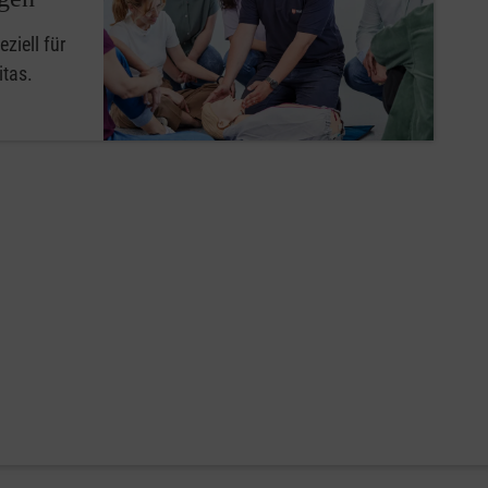
ziell für
itas.