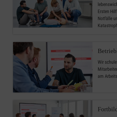
lebenswic
Ersten Hilfe
Notfälle u
Katastro
Betrieb
Wir schule
Mitarbeiter
am Arbeit
Fortbil