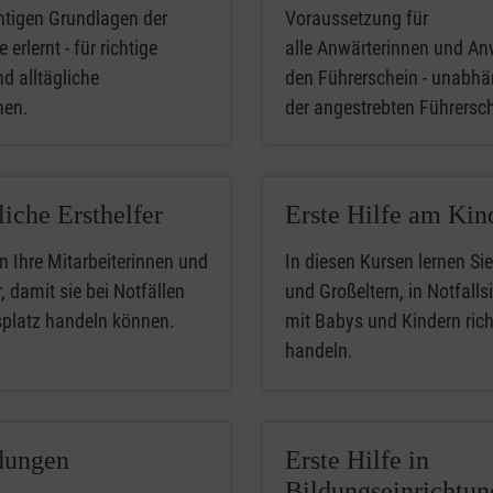
htigen Grundlagen der
Voraussetzung für
 erlernt - für richtige
alle Anwärterinnen und An
nd alltägliche
den Führerschein - unabhä
phen.
der angestrebten Führersc
liche Ersthelfer
Erste Hilfe am Kin
n Ihre Mitarbeiterinnen und
In diesen Kursen lernen Sie
, damit sie bei Notfällen
und Großeltern, in Notfalls
splatz handeln können.
mit Babys und Kindern rich
handeln.
dungen
Erste Hilfe in
Bildungseinrichtu