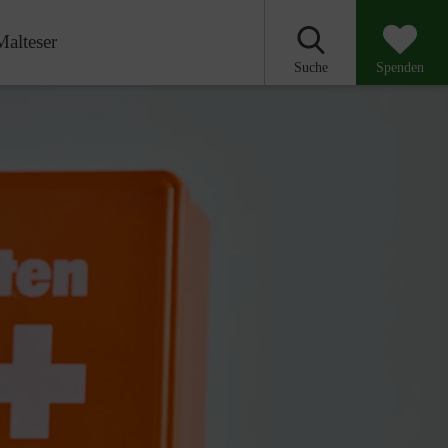
Malteser
Suche
Spenden