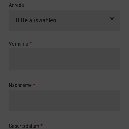
Anrede
erfolgt eine Abrechnung der vollen Kursgebühr
als Selbstzahler.
Die notwendigen Formulare für die
Kostenübernahme erhalten Sie bei der für Sie
zuständigen Berufsgenossenschaft oder
Vorname
*
Unfallkasse.
Nachname
*
Geburtsdatum
*