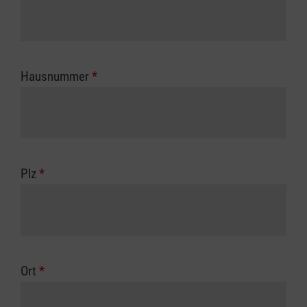
Hausnummer
*
Plz
*
Ort
*