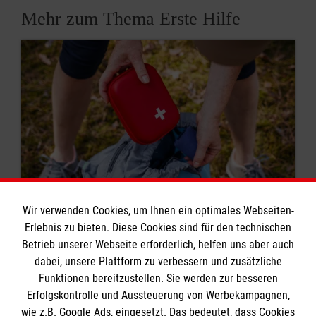
Mehr zum Thema Erste Hilfe
Wir verwenden Cookies, um Ihnen ein optimales Webseiten-
Erlebnis zu bieten. Diese Cookies sind für den technischen
8 Erste-Hilfe-Mythen
Betrieb unserer Webseite erforderlich, helfen uns aber auch
dabei, unsere Plattform zu verbessern und zusätzliche
Rund um das Thema Erste Hilfe kursieren viele
Funktionen bereitzustellen. Sie werden zur besseren
Mythen. Was stimmt? Was ist überholt? Wir
Erfolgskontrolle und Aussteuerung von Werbekampagnen,
klären auf.
wie z.B. Google Ads, eingesetzt. Das bedeutet, dass Cookies