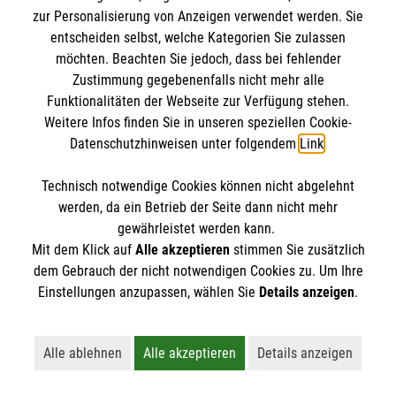
zur Personalisierung von Anzeigen verwendet werden. Sie
entscheiden selbst, welche Kategorien Sie zulassen
möchten. Beachten Sie jedoch, dass bei fehlender
Zustimmung gegebenenfalls nicht mehr alle
Funktionalitäten der Webseite zur Verfügung stehen.
Weitere Infos finden Sie in unseren speziellen Cookie-
Datenschutzhinweisen unter folgendem
Link
.
Technisch notwendige Cookies können nicht abgelehnt
werden, da ein Betrieb der Seite dann nicht mehr
gewährleistet werden kann.
Mit dem Klick auf
Alle akzeptieren
stimmen Sie zusätzlich
dem Gebrauch der nicht notwendigen Cookies zu. Um Ihre
Erste Hilfe bei älteren Menschen
Einstellungen anzupassen, wählen Sie
Details anzeigen
.
Darauf müssen Sie achten, wenn ein älterer
Mensch in Not gerät.
Alle ablehnen
Alle akzeptieren
Details anzeigen
Lehnt alle nicht-essentiellen Cookies ab
Akzeptiert alle Cookies einschließl
Öffnet detaillie