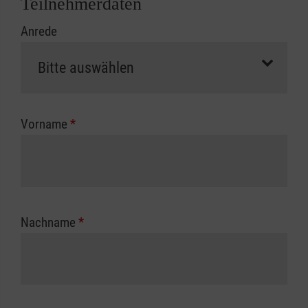
Teilnehmerdaten
Kursbeginn vorliegen müssen. Andernfalls
Anrede
erfolgt eine Abrechnung der vollen Kursgebühr
als Selbstzahler.
Die notwendigen Formulare für die
Kostenübernahme erhalten Sie bei der für Sie
zuständigen Berufsgenossenschaft oder
Vorname
*
Unfallkasse.
Nachname
*