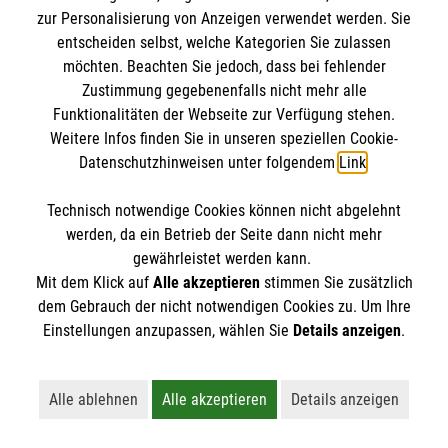
klären auf.
zur Personalisierung von Anzeigen verwendet werden. Sie
entscheiden selbst, welche Kategorien Sie zulassen
möchten. Beachten Sie jedoch, dass bei fehlender
Zustimmung gegebenenfalls nicht mehr alle
Funktionalitäten der Webseite zur Verfügung stehen.
Weitere Infos finden Sie in unseren speziellen Cookie-
Datenschutzhinweisen unter folgendem
Link
.
Technisch notwendige Cookies können nicht abgelehnt
werden, da ein Betrieb der Seite dann nicht mehr
gewährleistet werden kann.
Mit dem Klick auf
Alle akzeptieren
stimmen Sie zusätzlich
dem Gebrauch der nicht notwendigen Cookies zu. Um Ihre
Einstellungen anzupassen, wählen Sie
Details anzeigen
.
Erste Hilfe bei älteren Menschen
Darauf müssen Sie achten, wenn ein älterer
Alle ablehnen
Alle akzeptieren
Details anzeigen
Lehnt alle nicht-essentiellen Cookies ab
Akzeptiert alle Cookies einschließl
Öffnet detaillie
Mensch in Not gerät.