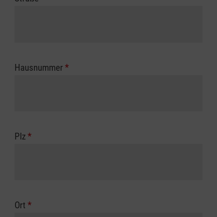
Hausnummer
*
Plz
*
Ort
*