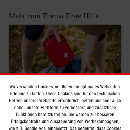
Mehr zum Thema Erste Hilfe
Wir verwenden Cookies, um Ihnen ein optimales Webseiten-
Erlebnis zu bieten. Diese Cookies sind für den technischen
Betrieb unserer Webseite erforderlich, helfen uns aber auch
8 Erste-Hilfe-Mythen
dabei, unsere Plattform zu verbessern und zusätzliche
Funktionen bereitzustellen. Sie werden zur besseren
Rund um das Thema Erste Hilfe kursieren viele
Erfolgskontrolle und Aussteuerung von Werbekampagnen,
Mythen. Was stimmt? Was ist überholt? Wir
wie z.B. Google Ads, eingesetzt. Das bedeutet, dass Cookies