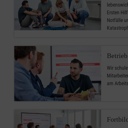
lebenswic
Ersten Hilfe
Notfälle u
Katastro
Betrieb
Wir schule
Mitarbeiter
am Arbeit
Fortbil