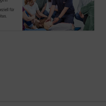
ziell für
itas.