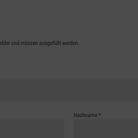
fsgenossenschaft / Unfallkasse nutzen, beachten Sie bitte, da
felder und müssen ausgefüllt werden.
ng der vollen Kursgebühr als Selbstzahler.
me erhalten Sie bei der für Sie zuständigen Berufsgenossensch
Nachname
*