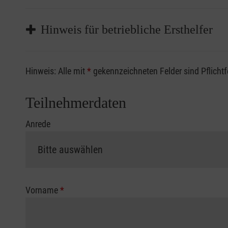
Hinweis für betriebliche Ersthelfer
Sofern Sie ein Kostenübernahmeverfahren Ihrer Beru
Hinweis: Alle mit
*
gekennzeichneten Felder sind Pflicht
vorliegen müssen. Andernfalls erfolgt eine Abrechnu
Die notwendigen Formulare für die Kostenübernah
Teilnehmerdaten
Anrede
Vorname
*