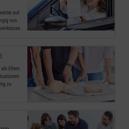
wärter auf
ngig von
heinklasse.
d
 als Eltern
ituationen
tig zu
ngen