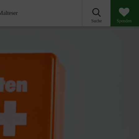
Malteser
Suche
Spenden