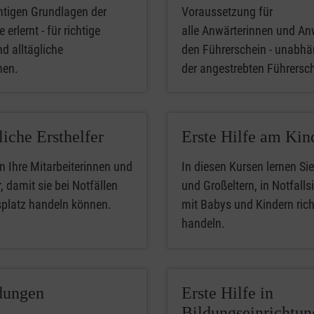
htigen Grundlagen der
Voraussetzung für
 erlernt - für richtige
alle Anwärterinnen und An
nd alltägliche
den Führerschein - unabhä
phen.
der angestrebten Führersc
liche Ersthelfer
Erste Hilfe am Kin
n Ihre Mitarbeiterinnen und
In diesen Kursen lernen Sie
, damit sie bei Notfällen
und Großeltern, in Notfalls
splatz handeln können.
mit Babys und Kindern rich
handeln.
dungen
Erste Hilfe in
Bildungseinrichtu