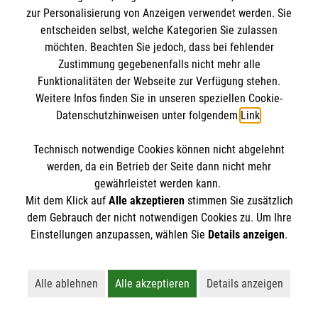
Mythen. Was stimmt? Was ist überholt? Wir
zur Personalisierung von Anzeigen verwendet werden. Sie
klären auf.
entscheiden selbst, welche Kategorien Sie zulassen
möchten. Beachten Sie jedoch, dass bei fehlender
Zustimmung gegebenenfalls nicht mehr alle
Funktionalitäten der Webseite zur Verfügung stehen.
Weitere Infos finden Sie in unseren speziellen Cookie-
Datenschutzhinweisen unter folgendem
Link
.
Technisch notwendige Cookies können nicht abgelehnt
werden, da ein Betrieb der Seite dann nicht mehr
gewährleistet werden kann.
Mit dem Klick auf
Alle akzeptieren
stimmen Sie zusätzlich
dem Gebrauch der nicht notwendigen Cookies zu. Um Ihre
Einstellungen anzupassen, wählen Sie
Details anzeigen
.
Erste Hilfe bei älteren Menschen
Alle ablehnen
Alle akzeptieren
Details anzeigen
Lehnt alle nicht-essentiellen Cookies ab
Akzeptiert alle Cookies einschließl
Öffnet detaillie
Darauf müssen Sie achten, wenn ein älterer