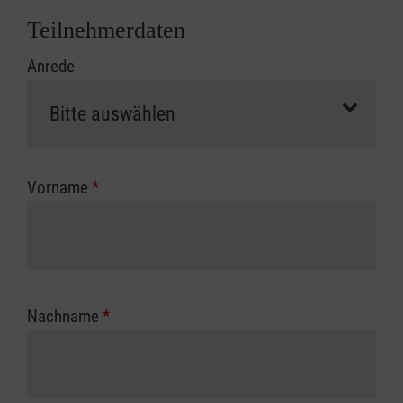
Abrechnungsunterlagen spätestens zu
Teilnehmerdaten
Kursbeginn vorliegen müssen. Andernfalls
Anrede
erfolgt eine Abrechnung der vollen Kursgebühr
als Selbstzahler.
Die notwendigen Formulare für die
Kostenübernahme erhalten Sie bei der für Sie
zuständigen Berufsgenossenschaft oder
Vorname
*
Unfallkasse.
Nachname
*