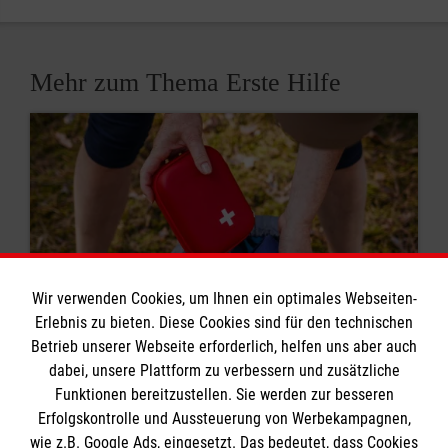
Mehr zum Thema Erste Hilfe
Wir verwenden Cookies, um Ihnen ein optimales Webseiten-
Erlebnis zu bieten. Diese Cookies sind für den technischen
Betrieb unserer Webseite erforderlich, helfen uns aber auch
dabei, unsere Plattform zu verbessern und zusätzliche
8 Erste-Hilfe-Mythen
Funktionen bereitzustellen. Sie werden zur besseren
Erfolgskontrolle und Aussteuerung von Werbekampagnen,
Rund um das Thema Erste Hilfe kursieren viele
wie z.B. Google Ads, eingesetzt. Das bedeutet, dass Cookies