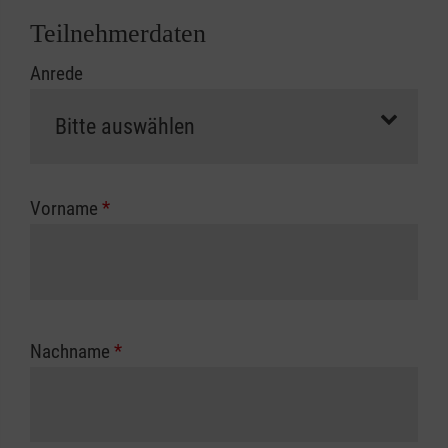
Abrechnungsunterlagen spätestens zu
Teilnehmerdaten
Kursbeginn vorliegen müssen. Andernfalls
Anrede
erfolgt eine Abrechnung der vollen Kursgebühr
als Selbstzahler.
Die notwendigen Formulare für die
Kostenübernahme erhalten Sie bei der für Sie
zuständigen Berufsgenossenschaft oder
Vorname
*
Unfallkasse.
Nachname
*