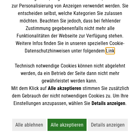
Mythen. Was stimmt? Was ist überholt? Wir
zur Personalisierung von Anzeigen verwendet werden. Sie
klären auf.
entscheiden selbst, welche Kategorien Sie zulassen
möchten. Beachten Sie jedoch, dass bei fehlender
Zustimmung gegebenenfalls nicht mehr alle
Funktionalitäten der Webseite zur Verfügung stehen.
Weitere Infos finden Sie in unseren speziellen Cookie-
Datenschutzhinweisen unter folgendem
Link
.
Technisch notwendige Cookies können nicht abgelehnt
werden, da ein Betrieb der Seite dann nicht mehr
gewährleistet werden kann.
Mit dem Klick auf
Alle akzeptieren
stimmen Sie zusätzlich
dem Gebrauch der nicht notwendigen Cookies zu. Um Ihre
Einstellungen anzupassen, wählen Sie
Details anzeigen
.
Erste Hilfe bei älteren Menschen
Alle ablehnen
Alle akzeptieren
Details anzeigen
Lehnt alle nicht-essentiellen Cookies ab
Akzeptiert alle Cookies einschließl
Öffnet detaillie
Darauf müssen Sie achten, wenn ein älterer