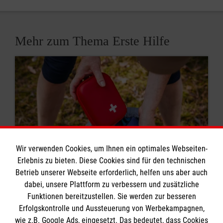
Mehr zum Thema Erste Hilfe
Wir verwenden Cookies, um Ihnen ein optimales Webseiten-
Erlebnis zu bieten. Diese Cookies sind für den technischen
Betrieb unserer Webseite erforderlich, helfen uns aber auch
dabei, unsere Plattform zu verbessern und zusätzliche
8 Erste-Hilfe-Mythen
Funktionen bereitzustellen. Sie werden zur besseren
Erfolgskontrolle und Aussteuerung von Werbekampagnen,
Rund um das Thema Erste Hilfe kursieren viele
wie z.B. Google Ads, eingesetzt. Das bedeutet, dass Cookies