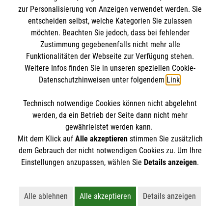
Mythen. Was stimmt? Was ist überholt? Wir
zur Personalisierung von Anzeigen verwendet werden. Sie
klären auf.
entscheiden selbst, welche Kategorien Sie zulassen
möchten. Beachten Sie jedoch, dass bei fehlender
Zustimmung gegebenenfalls nicht mehr alle
Funktionalitäten der Webseite zur Verfügung stehen.
Weitere Infos finden Sie in unseren speziellen Cookie-
Datenschutzhinweisen unter folgendem
Link
.
Technisch notwendige Cookies können nicht abgelehnt
werden, da ein Betrieb der Seite dann nicht mehr
gewährleistet werden kann.
Mit dem Klick auf
Alle akzeptieren
stimmen Sie zusätzlich
dem Gebrauch der nicht notwendigen Cookies zu. Um Ihre
Einstellungen anzupassen, wählen Sie
Details anzeigen
.
Erste Hilfe bei älteren Menschen
Alle ablehnen
Alle akzeptieren
Details anzeigen
Lehnt alle nicht-essentiellen Cookies ab
Akzeptiert alle Cookies einschließl
Öffnet detaillie
Darauf müssen Sie achten, wenn ein älterer