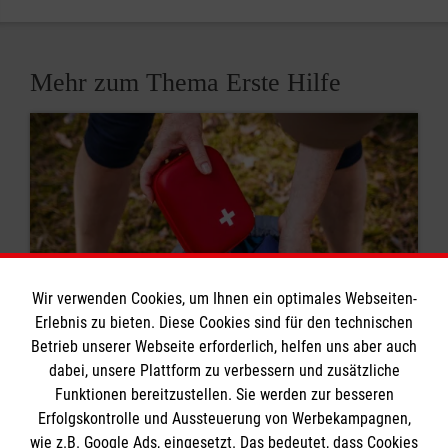
Mehr zum Thema Erste Hilfe
Wir verwenden Cookies, um Ihnen ein optimales Webseiten-
Erlebnis zu bieten. Diese Cookies sind für den technischen
Betrieb unserer Webseite erforderlich, helfen uns aber auch
dabei, unsere Plattform zu verbessern und zusätzliche
8 Erste-Hilfe-Mythen
Funktionen bereitzustellen. Sie werden zur besseren
Erfolgskontrolle und Aussteuerung von Werbekampagnen,
Rund um das Thema Erste Hilfe kursieren viele
wie z.B. Google Ads, eingesetzt. Das bedeutet, dass Cookies