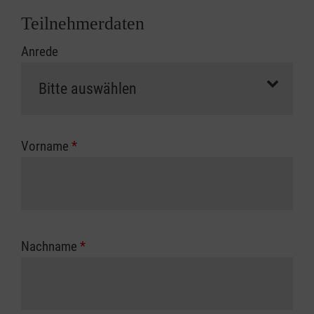
Abrechnungsunterlagen spätestens zu
Teilnehmerdaten
Kursbeginn vorliegen müssen. Andernfalls
Anrede
erfolgt eine Abrechnung der vollen Kursgebühr
als Selbstzahler.
Die notwendigen Formulare für die
Kostenübernahme erhalten Sie bei der für Sie
zuständigen Berufsgenossenschaft oder
Vorname
*
Unfallkasse.
Nachname
*