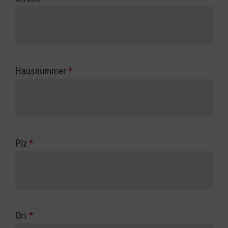
Hausnummer
*
Plz
*
Ort
*