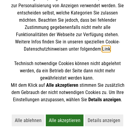
klären auf.
zur Personalisierung von Anzeigen verwendet werden. Sie
entscheiden selbst, welche Kategorien Sie zulassen
möchten. Beachten Sie jedoch, dass bei fehlender
Zustimmung gegebenenfalls nicht mehr alle
Funktionalitäten der Webseite zur Verfügung stehen.
Weitere Infos finden Sie in unseren speziellen Cookie-
Datenschutzhinweisen unter folgendem
Link
.
Technisch notwendige Cookies können nicht abgelehnt
werden, da ein Betrieb der Seite dann nicht mehr
gewährleistet werden kann.
Mit dem Klick auf
Alle akzeptieren
stimmen Sie zusätzlich
dem Gebrauch der nicht notwendigen Cookies zu. Um Ihre
Einstellungen anzupassen, wählen Sie
Details anzeigen
.
Erste Hilfe bei älteren Menschen
Darauf müssen Sie achten, wenn ein älterer
Alle ablehnen
Alle akzeptieren
Details anzeigen
Lehnt alle nicht-essentiellen Cookies ab
Akzeptiert alle Cookies einschließl
Öffnet detaillie
Mensch in Not gerät.