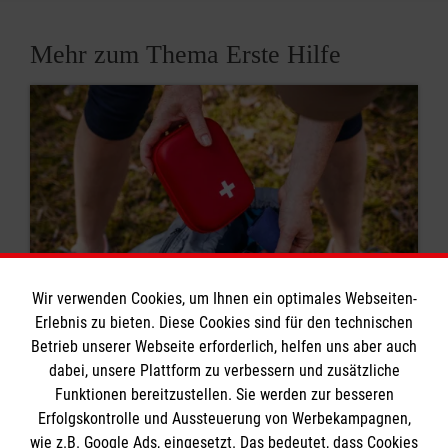
Mehr zum Thema Erste Hilfe
Wir verwenden Cookies, um Ihnen ein optimales Webseiten-
Erlebnis zu bieten. Diese Cookies sind für den technischen
Betrieb unserer Webseite erforderlich, helfen uns aber auch
8 Erste-Hilfe-Mythen
dabei, unsere Plattform zu verbessern und zusätzliche
Funktionen bereitzustellen. Sie werden zur besseren
Rund um das Thema Erste Hilfe kursieren viele
Erfolgskontrolle und Aussteuerung von Werbekampagnen,
Mythen. Was stimmt? Was ist überholt? Wir
wie z.B. Google Ads, eingesetzt. Das bedeutet, dass Cookies