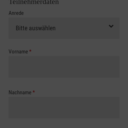
Teilnehmerdaten
Kursbeginn vorliegen müssen. Andernfalls
Anrede
erfolgt eine Abrechnung der vollen Kursgebühr
als Selbstzahler.
Die notwendigen Formulare für die
Kostenübernahme erhalten Sie bei der für Sie
zuständigen Berufsgenossenschaft oder
Vorname
*
Unfallkasse.
Nachname
*