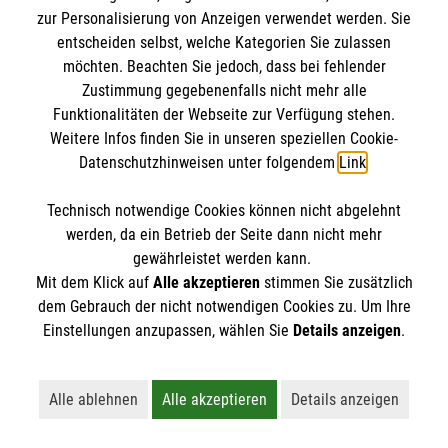
zur Personalisierung von Anzeigen verwendet werden. Sie
entscheiden selbst, welche Kategorien Sie zulassen
möchten. Beachten Sie jedoch, dass bei fehlender
Zustimmung gegebenenfalls nicht mehr alle
Funktionalitäten der Webseite zur Verfügung stehen.
Weitere Infos finden Sie in unseren speziellen Cookie-
Datenschutzhinweisen unter folgendem
Link
.
Erste Hilfe bei älteren Menschen
Darauf müssen Sie achten, wenn ein älterer
Technisch notwendige Cookies können nicht abgelehnt
Mensch in Not gerät.
werden, da ein Betrieb der Seite dann nicht mehr
gewährleistet werden kann.
Mit dem Klick auf
Alle akzeptieren
stimmen Sie zusätzlich
dem Gebrauch der nicht notwendigen Cookies zu. Um Ihre
Einstellungen anzupassen, wählen Sie
Details anzeigen
.
Alle ablehnen
Alle akzeptieren
Details anzeigen
Vielleicht interessiert Sie auch... ?
Lehnt alle nicht-essentiellen Cookies ab
Akzeptiert alle Cookies einschließl
Öffnet detaillie