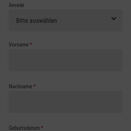
Anrede
erfolgt eine Abrechnung der vollen Kursgebühr
als Selbstzahler.
Die notwendigen Formulare für die
Kostenübernahme erhalten Sie bei der für Sie
zuständigen Berufsgenossenschaft oder
Vorname
*
Unfallkasse.
Nachname
*
Geburtsdatum
*