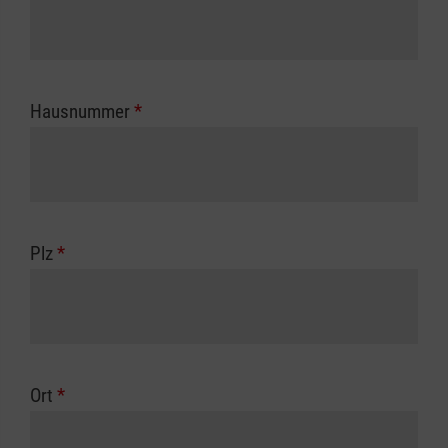
Hausnummer
*
Plz
*
Ort
*