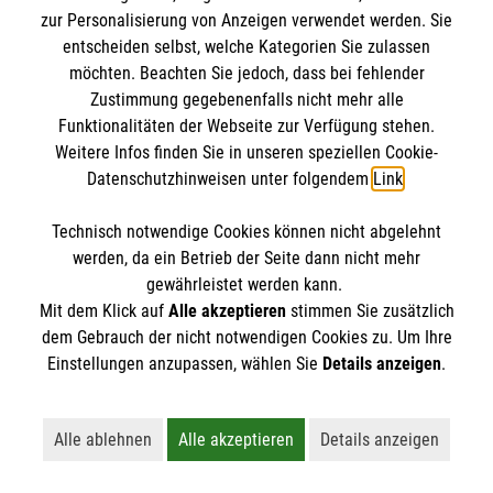
zur Personalisierung von Anzeigen verwendet werden. Sie
entscheiden selbst, welche Kategorien Sie zulassen
möchten. Beachten Sie jedoch, dass bei fehlender
Zustimmung gegebenenfalls nicht mehr alle
Funktionalitäten der Webseite zur Verfügung stehen.
Weitere Infos finden Sie in unseren speziellen Cookie-
Datenschutzhinweisen unter folgendem
Link
.
Erste Hilfe bei älteren Menschen
Technisch notwendige Cookies können nicht abgelehnt
Darauf müssen Sie achten, wenn ein älterer
werden, da ein Betrieb der Seite dann nicht mehr
gewährleistet werden kann.
Mensch in Not gerät.
Mit dem Klick auf
Alle akzeptieren
stimmen Sie zusätzlich
dem Gebrauch der nicht notwendigen Cookies zu. Um Ihre
Einstellungen anzupassen, wählen Sie
Details anzeigen
.
Alle ablehnen
Alle akzeptieren
Details anzeigen
Lehnt alle nicht-essentiellen Cookies ab
Akzeptiert alle Cookies einschließl
Öffnet detaillie
Vielleicht interessiert Sie auch... ?