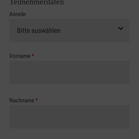
Teilnehmerdaten
Kursbeginn vorliegen müssen. Andernfalls
Anrede
erfolgt eine Abrechnung der vollen Kursgebühr
als Selbstzahler.
Die notwendigen Formulare für die
Kostenübernahme erhalten Sie bei der für Sie
zuständigen Berufsgenossenschaft oder
Vorname
*
Unfallkasse.
Nachname
*