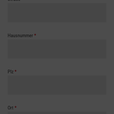
Hausnummer
*
Plz
*
Ort
*