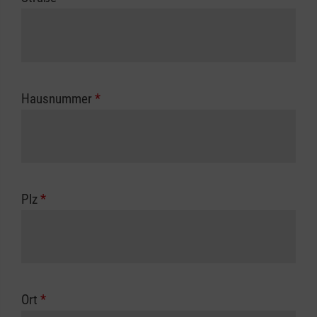
Hausnummer
*
Plz
*
Ort
*