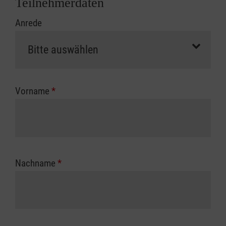
Teilnehmerdaten
Kursbeginn vorliegen müssen. Andernfalls
Anrede
erfolgt eine Abrechnung der vollen Kursgebühr
als Selbstzahler.
Die notwendigen Formulare für die
Kostenübernahme erhalten Sie bei der für Sie
zuständigen Berufsgenossenschaft oder
Vorname
*
Unfallkasse.
Nachname
*