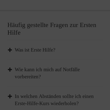
Häufig gestellte Fragen zur Ersten
Hilfe
Was ist Erste Hilfe?
Erste Hilfe ist die sofortige und
Wie kann ich mich auf Notfälle
vorübergehende Hilfe, die bei plötzlichen
vorbereiten?
Erkrankungen oder Verletzungen geleistet
wird, um lebenswichtige Funktionen zu
Absolvieren Sie einen Erste-Hilfe-Kurs und
erhalten oder bis professionelle medizinische
In welchen Abständen sollte ich einen
frischen diesen im besten Fall alle zwei Jahre
Hilfe eintrifft.
Erste-Hilfe-Kurs wiederholen?
auf. Außerdem sollten Sie einen gut