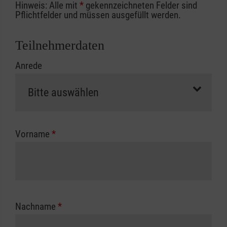
Hinweis: Alle mit
*
gekennzeichneten Felder sind
Ihrer Berufsgenossenschaft / Unfallkasse
Pflichtfelder und müssen ausgefüllt werden.
nutzen, beachten Sie bitte, dass die
Abrechnungsunterlagen spätestens zu
Teilnehmerdaten
Kursbeginn vorliegen müssen. Andernfalls
Anrede
erfolgt eine Abrechnung der vollen Kursgebühr
als Selbstzahler.
Die notwendigen Formulare für die
Kostenübernahme erhalten Sie bei der für Sie
zuständigen Berufsgenossenschaft oder
Vorname
*
Unfallkasse.
Nachname
*