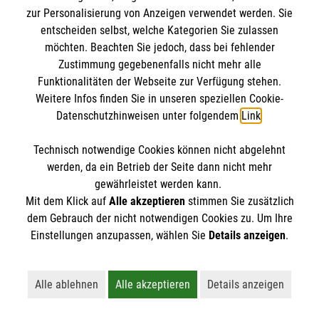
8 Erste-Hilfe-Mythen
zur Personalisierung von Anzeigen verwendet werden. Sie
Rund um das Thema Erste Hilfe kursieren viele
entscheiden selbst, welche Kategorien Sie zulassen
möchten. Beachten Sie jedoch, dass bei fehlender
Mythen. Was stimmt? Was ist überholt? Wir
Zustimmung gegebenenfalls nicht mehr alle
klären auf.
Funktionalitäten der Webseite zur Verfügung stehen.
Weitere Infos finden Sie in unseren speziellen Cookie-
Datenschutzhinweisen unter folgendem
Link
.
Technisch notwendige Cookies können nicht abgelehnt
werden, da ein Betrieb der Seite dann nicht mehr
gewährleistet werden kann.
Mit dem Klick auf
Alle akzeptieren
stimmen Sie zusätzlich
dem Gebrauch der nicht notwendigen Cookies zu. Um Ihre
Einstellungen anzupassen, wählen Sie
Details anzeigen
.
Alle ablehnen
Alle akzeptieren
Details anzeigen
Lehnt alle nicht-essentiellen Cookies ab
Akzeptiert alle Cookies einschließl
Öffnet detaillie
Erste Hilfe bei älteren Menschen