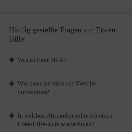
Häufig gestellte Fragen zur Ersten
Hilfe
Was ist Erste Hilfe?
Erste Hilfe ist die sofortige und
Wie kann ich mich auf Notfälle
vorübergehende Hilfe, die bei plötzlichen
vorbereiten?
Erkrankungen oder Verletzungen geleistet
wird, um lebenswichtige Funktionen zu
Absolvieren Sie einen Erste-Hilfe-Kurs und
erhalten oder bis professionelle medizinische
In welchen Abständen sollte ich einen
frischen diesen im besten Fall alle zwei Jahre
Hilfe eintrifft.
Erste-Hilfe-Kurs wiederholen?
auf. Außerdem sollten Sie einen gut