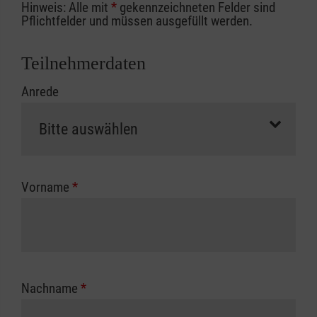
Hinweis: Alle mit
*
gekennzeichneten Felder sind
Ihrer Berufsgenossenschaft / Unfallkasse
Pflichtfelder und müssen ausgefüllt werden.
nutzen, beachten Sie bitte, dass die
Abrechnungsunterlagen spätestens zu
Teilnehmerdaten
Kursbeginn vorliegen müssen. Andernfalls
Anrede
erfolgt eine Abrechnung der vollen Kursgebühr
als Selbstzahler.
Die notwendigen Formulare für die
Kostenübernahme erhalten Sie bei der für Sie
zuständigen Berufsgenossenschaft oder
Vorname
*
Unfallkasse.
Nachname
*