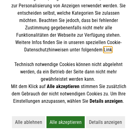
8 Erste-Hilfe-Mythen
zur Personalisierung von Anzeigen verwendet werden. Sie
Rund um das Thema Erste Hilfe kursieren viele
entscheiden selbst, welche Kategorien Sie zulassen
möchten. Beachten Sie jedoch, dass bei fehlender
Mythen. Was stimmt? Was ist überholt? Wir
Zustimmung gegebenenfalls nicht mehr alle
klären auf.
Funktionalitäten der Webseite zur Verfügung stehen.
Weitere Infos finden Sie in unseren speziellen Cookie-
Datenschutzhinweisen unter folgendem
Link
.
Technisch notwendige Cookies können nicht abgelehnt
werden, da ein Betrieb der Seite dann nicht mehr
gewährleistet werden kann.
Mit dem Klick auf
Alle akzeptieren
stimmen Sie zusätzlich
dem Gebrauch der nicht notwendigen Cookies zu. Um Ihre
Einstellungen anzupassen, wählen Sie
Details anzeigen
.
Alle ablehnen
Alle akzeptieren
Details anzeigen
Lehnt alle nicht-essentiellen Cookies ab
Akzeptiert alle Cookies einschließl
Öffnet detaillie
Erste Hilfe bei älteren Menschen