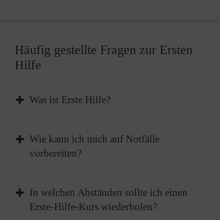
Häufig gestellte Fragen zur Ersten
Hilfe
Was ist Erste Hilfe?
Erste Hilfe ist die sofortige und
Wie kann ich mich auf Notfälle
vorübergehende Hilfe, die bei plötzlichen
vorbereiten?
Erkrankungen oder Verletzungen geleistet
wird, um lebenswichtige Funktionen zu
Absolvieren Sie einen Erste-Hilfe-Kurs und
erhalten oder bis professionelle medizinische
In welchen Abständen sollte ich einen
frischen diesen im besten Fall alle zwei Jahre
Hilfe eintrifft.
Erste-Hilfe-Kurs wiederholen?
auf. Außerdem sollten Sie einen gut