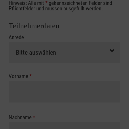
Hinweis: Alle mit
*
gekennzeichneten Felder sind
Ihrer Berufsgenossenschaft / Unfallkasse
Pflichtfelder und müssen ausgefüllt werden.
nutzen, beachten Sie bitte, dass die
Abrechnungsunterlagen spätestens zu
Teilnehmerdaten
Kursbeginn vorliegen müssen. Andernfalls
Anrede
erfolgt eine Abrechnung der vollen Kursgebühr
als Selbstzahler.
Die notwendigen Formulare für die
Kostenübernahme erhalten Sie bei der für Sie
zuständigen Berufsgenossenschaft oder
Vorname
*
Unfallkasse.
Nachname
*