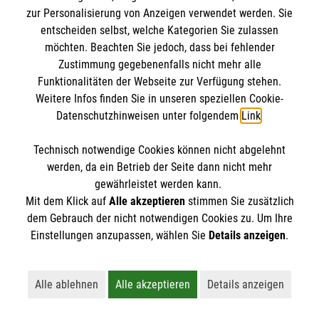
8 Erste-Hilfe-Mythen
zur Personalisierung von Anzeigen verwendet werden. Sie
Rund um das Thema Erste Hilfe kursieren viele
entscheiden selbst, welche Kategorien Sie zulassen
möchten. Beachten Sie jedoch, dass bei fehlender
Mythen. Was stimmt? Was ist überholt? Wir
Zustimmung gegebenenfalls nicht mehr alle
klären auf.
Funktionalitäten der Webseite zur Verfügung stehen.
Weitere Infos finden Sie in unseren speziellen Cookie-
Datenschutzhinweisen unter folgendem
Link
.
Technisch notwendige Cookies können nicht abgelehnt
werden, da ein Betrieb der Seite dann nicht mehr
gewährleistet werden kann.
Mit dem Klick auf
Alle akzeptieren
stimmen Sie zusätzlich
dem Gebrauch der nicht notwendigen Cookies zu. Um Ihre
Einstellungen anzupassen, wählen Sie
Details anzeigen
.
Alle ablehnen
Alle akzeptieren
Details anzeigen
Lehnt alle nicht-essentiellen Cookies ab
Akzeptiert alle Cookies einschließl
Öffnet detaillie
Erste Hilfe bei älteren Menschen