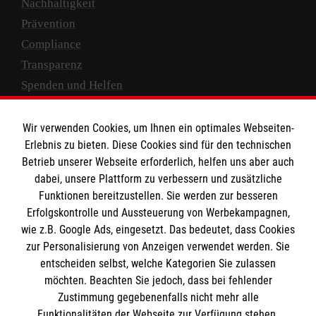
Nachhaltigkeit
Prävention
Compliance
Transparenz
Spenden und Helfen
Spendenkonto
Wir verwenden Cookies, um Ihnen ein optimales Webseiten-
Empfänger: Malteser Hilfsdienst e.V.
Erlebnis zu bieten. Diese Cookies sind für den technischen
Betrieb unserer Webseite erforderlich, helfen uns aber auch
IBAN: DE10 3706 0120 1201 2000 12
dabei, unsere Plattform zu verbessern und zusätzliche
BIC: GENODED 1PA7
Funktionen bereitzustellen. Sie werden zur besseren
Erfolgskontrolle und Aussteuerung von Werbekampagnen,
wie z.B. Google Ads, eingesetzt. Das bedeutet, dass Cookies
zur Personalisierung von Anzeigen verwendet werden. Sie
entscheiden selbst, welche Kategorien Sie zulassen
möchten. Beachten Sie jedoch, dass bei fehlender
Zustimmung gegebenenfalls nicht mehr alle
Funktionalitäten der Webseite zur Verfügung stehen.