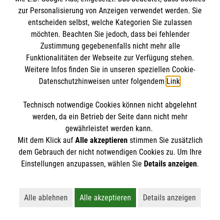
zur Personalisierung von Anzeigen verwendet werden. Sie
entscheiden selbst, welche Kategorien Sie zulassen
möchten. Beachten Sie jedoch, dass bei fehlender
Zustimmung gegebenenfalls nicht mehr alle
Funktionalitäten der Webseite zur Verfügung stehen.
Weitere Infos finden Sie in unseren speziellen Cookie-
Newsletter abonnieren
Datenschutzhinweisen unter folgendem
Link
.
Technisch notwendige Cookies können nicht abgelehnt
Cookies verwalten
|
AGB
|
Impressum
|
Datenschutz
|
werden, da ein Betrieb der Seite dann nicht mehr
Barrierefreiheit
|
Kontakt
|
Sharepoint
|
Mediathek
gewährleistet werden kann.
Mit dem Klick auf
Alle akzeptieren
stimmen Sie zusätzlich
dem Gebrauch der nicht notwendigen Cookies zu. Um Ihre
Einstellungen anzupassen, wählen Sie
Details anzeigen
.
Alle ablehnen
Alle akzeptieren
Details anzeigen
Lehnt alle nicht-essentiellen Cookies ab
Akzeptiert alle Cookies einschließl
Öffnet detaillie