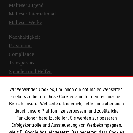
Malteser Jugend
Malteser International
Malteser Werke
Nachhaltigkeit
Prävention
Compliance
Transparenz
Spenden und Helfen
Spendenkonto
Wir verwenden Cookies, um Ihnen ein optimales Webseiten-
Empfänger: Malteser Hilfsdienst e.V.
Erlebnis zu bieten. Diese Cookies sind für den technischen
Betrieb unserer Webseite erforderlich, helfen uns aber auch
IBAN: DE10 3706 0120 1201 2000 12
dabei, unsere Plattform zu verbessern und zusätzliche
BIC: GENODED 1PA7
Funktionen bereitzustellen. Sie werden zur besseren
Erfolgskontrolle und Aussteuerung von Werbekampagnen,
wie z.B. Google Ads, eingesetzt. Das bedeutet, dass Cookies