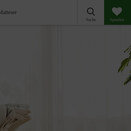
Malteser
Suche
Spenden