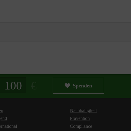
g in Euro
Spenden
en
Nachhaltigkeit
gend
Prävention
ernational
Compliance