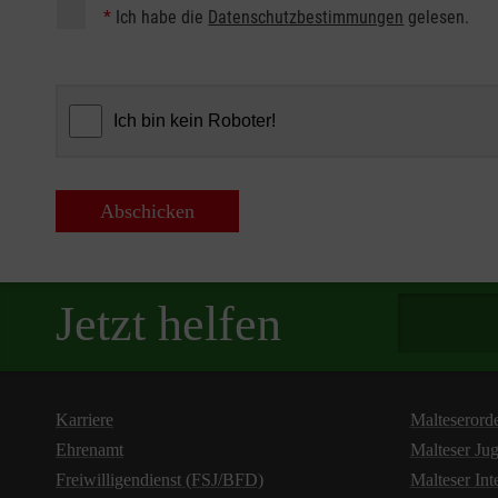
*
Ich habe die
Datenschutzbestimmungen
gelesen.
Abschicken
Spendenbetra
Jetzt helfen
Karriere
Malteserord
Ehrenamt
Malteser Ju
Freiwilligendienst (FSJ/BFD)
Malteser Int