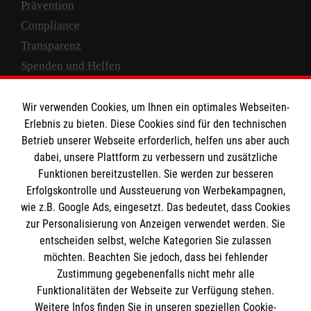
Prävention
Compliance
Transparenz
Spenden und Helfen
Spendenkonto
Wir verwenden Cookies, um Ihnen ein optimales Webseiten-
Empfänger: Malteser Hilfsdienst e.V.
Erlebnis zu bieten. Diese Cookies sind für den technischen
Betrieb unserer Webseite erforderlich, helfen uns aber auch
IBAN: DE10 3706 0120 1201 2000 12
dabei, unsere Plattform zu verbessern und zusätzliche
BIC: GENODED 1PA7
Funktionen bereitzustellen. Sie werden zur besseren
Erfolgskontrolle und Aussteuerung von Werbekampagnen,
wie z.B. Google Ads, eingesetzt. Das bedeutet, dass Cookies
zur Personalisierung von Anzeigen verwendet werden. Sie
entscheiden selbst, welche Kategorien Sie zulassen
möchten. Beachten Sie jedoch, dass bei fehlender
Zustimmung gegebenenfalls nicht mehr alle
Funktionalitäten der Webseite zur Verfügung stehen.
Weitere Infos finden Sie in unseren speziellen Cookie-